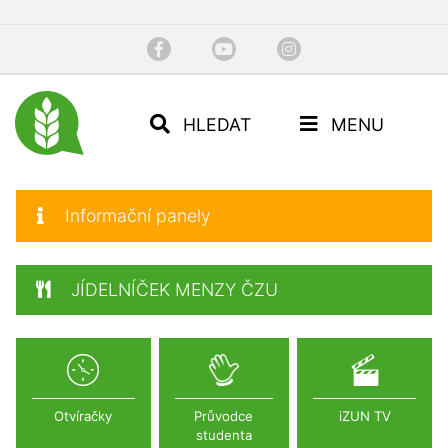
HLEDAT
MENU
Informační panely
JÍDELNÍČEK MENZY ČZU
Otvíračky
Průvodce
iZUN TV
studenta