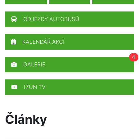
ODJEZDY AUTOBUSŮ
KALENDÁŘ AKCÍ
4
GALERIE
IZUN TV
Články