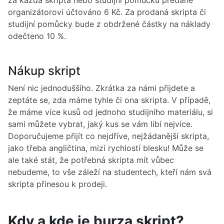
za každá skripta nebo studijní pomůcku předané
organizátorovi účtováno 6 Kč. Za prodaná skripta či
studijní pomůcky bude z obdržené částky na náklady
odečteno 10 %.
Nákup skript
Není nic jednoduššího. Zkrátka za námi přijdete a
zeptáte se, zda máme tyhle či ona skripta. V případě,
že máme více kusů od jednoho studijního materiálu, si
sami můžete vybrat, jaký kus se vám líbí nejvíce.
Doporučujeme přijít co nejdříve, nejžádanější skripta,
jako třeba angličtina, mizí rychlostí blesku! Může se
ale také stát, že potřebná skripta mít vůbec
nebudeme, to vše záleží na studentech, kteří nám svá
skripta přinesou k prodeji.
Kdy a kde je burza skript?