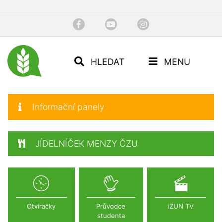
HLEDAT
MENU
Informační panely
JÍDELNÍČEK MENZY ČZU
Otvíračky
Průvodce
iZUN TV
studenta