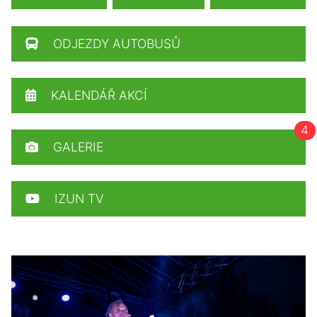
ODJEZDY AUTOBUSŮ
KALENDÁŘ AKCÍ
4
GALERIE
IZUN TV