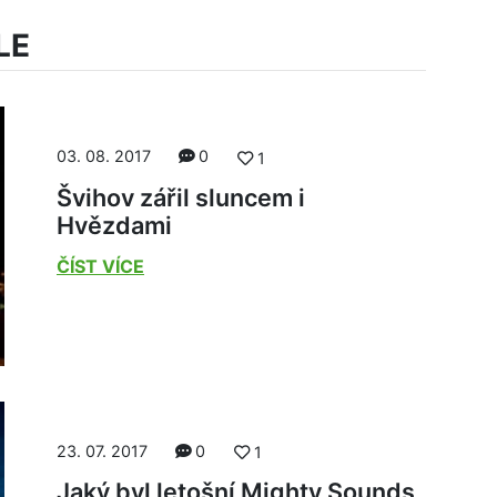
LE
03. 08. 2017
0
1
Švihov zářil sluncem i
Hvězdami
ČÍST VÍCE
23. 07. 2017
0
1
Jaký byl letošní Mighty Sounds