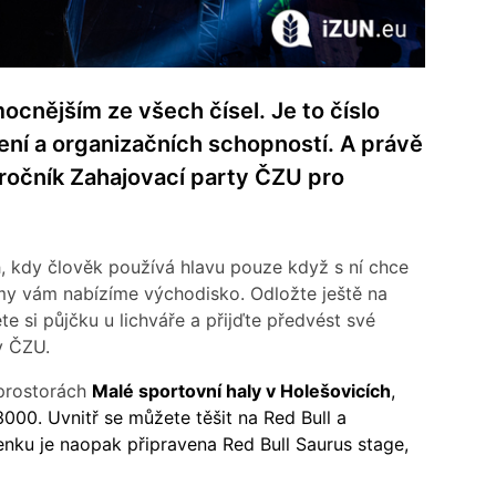
ocnějším ze všech čísel. Je to číslo
ení a organizačních schopností. A právě
ročník Zahajovací party ČZU pro
, kdy člověk používá hlavu pouze když s ní chce
e my vám nabízíme východisko. Odložte ještě na
te si půjčku u lichváře a přijďte předvést své
y ČZU.
 prostorách
Malé sportovní haly v Holešovicích
,
000. Uvnitř se můžete těšit na Red Bull a
enku je naopak připravena Red Bull Saurus stage,