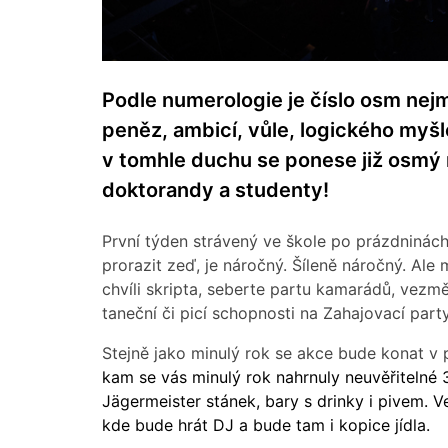
Podle numerologie je číslo osm nejm
peněz, ambicí, vůle, logického myšl
v tomhle duchu se ponese již osmý 
doktorandy a studenty!
První týden strávený ve škole po prázdninách
prorazit zeď, je náročný. Šíleně náročný. Al
chvíli skripta, seberte partu kamarádů, vezmě
taneční či picí schopnosti na Zahajovací part
Stejně jako minulý rok se akce bude konat v
kam se vás minulý rok nahrnuly neuvěřitelné 3
Jägermeister stánek, bary s drinky i pivem. V
kde bude hrát DJ a bude tam i kopice jídla.