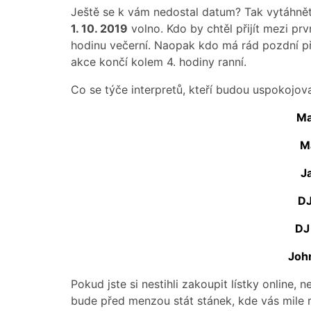
Ještě se k vám nedostal datum? Tak vytáhněte
1. 10. 2019
volno. Kdo by chtěl přijít mezi prv
hodinu večerní. Naopak kdo má rád pozdní př
akce končí kolem 4. hodiny ranní.
Co se týče interpretů, kteří budou uspokojova
Ma
M
J
DJ
DJ
Joh
Pokud jste si nestihli zakoupit lístky online, 
bude před menzou stát stánek, kde vás mile r