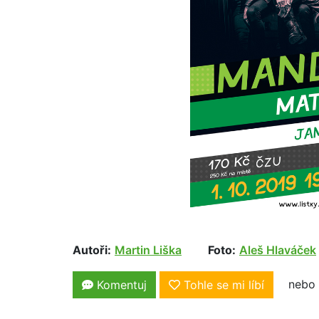
Autoři:
Martin Liška
Foto:
Aleš Hlaváček
nebo 
Komentuj
Tohle se mi líbí