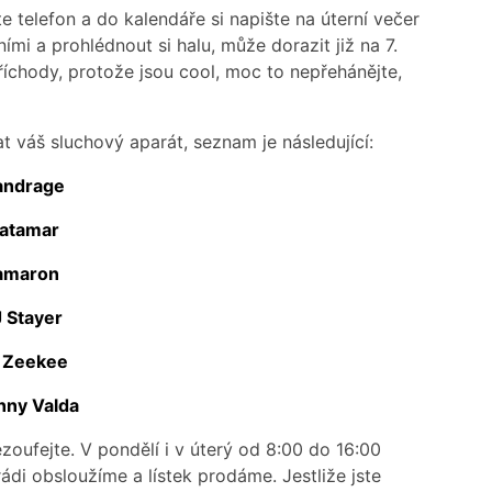
 telefon a do kalendáře si napište na úterní večer
ními a prohlédnout si halu, může dorazit již na 7.
íchody, protože jsou cool, moc to nepřehánějte,
t váš sluchový aparát, seznam je následující:
ndrage
atamar
amaron
 Stayer
 Zeekee
nny Valda
nezoufejte. V pondělí i v úterý od 8:00 do 16:00
ádi obsloužíme a lístek prodáme. Jestliže jste