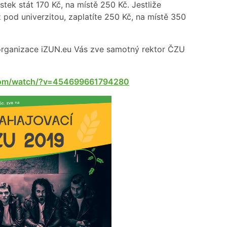
ek stát 170 Kč, na místě 250 Kč. Jestliže
ž pod univerzitou, zaplatíte 250 Kč, na místě 350
organizace iZUN.eu Vás zve samotný rektor ČZU
com/watch/?v=454699661794280