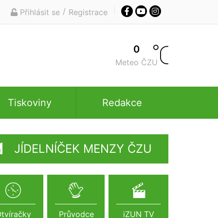
/
Přihlásit se
Registrace
0
Meteo ČZU
Tiskoviny
Redakce
JÍDELNÍČEK MENZY ČZU
tvíračky
Průvodce
iZUN TV