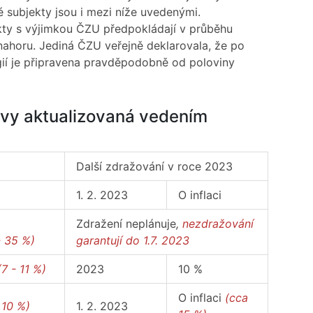
é subjekty jsou i mezi níže uvedenými.
ekty s výjimkou ČZU předpokládají v průběhu
ahoru. Jediná ČZU veřejně deklarovala, že po
ií je připravena pravděpodobně od poloviny
ávy aktualizovaná vedením
Další zdražování v roce 2023
1. 2. 2023
O inflaci
%
Zdražení neplánuje
,
nezdražování
- 35 %)
garantují do 1.7. 2023
(7 - 11 %)
2023
10 %
O inflaci
(cca
 10 %)
1. 2. 2023