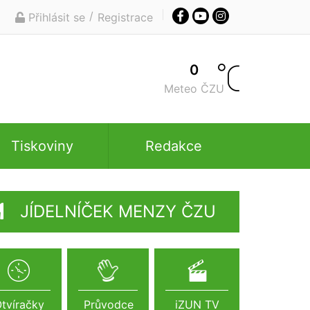
/
Přihlásit se
Registrace
0
Meteo ČZU
Tiskoviny
Redakce
JÍDELNÍČEK MENZY ČZU
tvíračky
Průvodce
iZUN TV