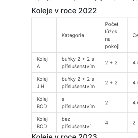
Koleje v roce 2022
Počet
lůžek
Kategorie
Ce
na
pokoji
Kolej
buňky 2 + 2 s
2 + 2
4 
A
příslušenstvím
Kolej
buňky 2 + 2 s
2 + 2
4 
JIH
příslušenstvím
Kolej
s
2
4 
BCD
příslušenstvím
Kolej
bez
4
2 
BCD
příslušenství
Koleje v roce 2023