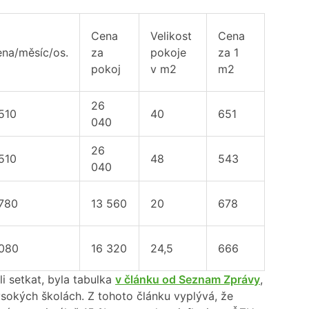
Cena
Velikost
Cena
na/měsíc/os.
za
pokoje
za 1
pokoj
v m2
m2
26
510
40
651
040
26
510
48
543
040
780
13 560
20
678
080
16 320
24,5
666
i setkat, byla tabulka
v článku od Seznam Zprávy
,
sokých školách. Z tohoto článku vyplývá, že