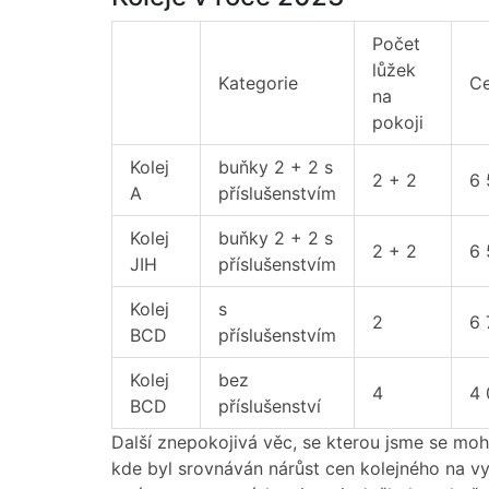
Počet
lůžek
Kategorie
Ce
na
pokoji
Kolej
buňky 2 + 2 s
2 + 2
6 
A
příslušenstvím
Kolej
buňky 2 + 2 s
2 + 2
6 
JIH
příslušenstvím
Kolej
s
2
6 
BCD
příslušenstvím
Kolej
bez
4
4 
BCD
příslušenství
Další znepokojivá věc, se kterou jsme se mohl
kde byl srovnáván nárůst cen kolejného na vy