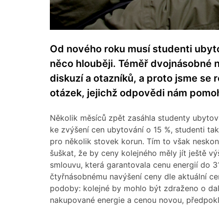
Od nového roku musí studenti ubyto
něco hlouběji. Téměř dvojnásobné 
diskuzí a otazníků, a proto jsme se 
otázek, jejichž odpovědi nám pomoho
Několik měsíců zpět zasáhla studenty ubytovan
ke zvýšení cen ubytování o 15 %, studenti ta
pro několik stovek korun. Tím to však neskon
šuškat, že by ceny kolejného měly jít ještě 
smlouvu, která garantovala cenu energií do 31
čtyřnásobnému navýšení ceny dle aktuální ce
podoby: kolejné by mohlo být zdraženo o dal
nakupované energie a cenou novou, předpokl