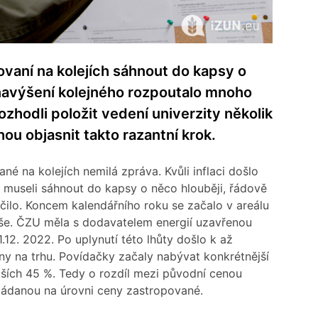
vaní na kolejích sáhnout do kapsy o
navýšení kolejného rozpoutalo mnoho
rozhodli položit vedení univerzity několik
u objasnit takto razantní krok.
é na kolejích nemilá zpráva. Kvůli inflaci došlo
k museli sáhnout do kapsy o něco hlouběji, řádově
čilo. Koncem kalendářního roku se začalo v areálu
výše. ČZU měla s dodavatelem energií uzavřenou
.12. 2022. Po uplynutí této lhůty došlo k až
ny na trhu. Povídačky začaly nabývat konkrétnější
ších 45 %. Tedy o rozdíl mezi původní cenou
ádanou na úrovni ceny zastropované.