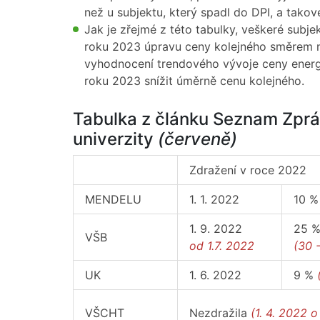
než u subjektu, který spadl do DPI, a takov
Jak je zřejmé z této tabulky, veškeré subj
roku 2023 úpravu ceny kolejného směrem n
vyhodnocení trendového vývoje ceny energ
roku 2023 snížit úměrně cenu kolejného.
Tabulka z článku Seznam Zpr
univerzity
(červeně)
Zdražení v roce 2022
MENDELU
1. 1. 2022
10 %
1. 9. 2022
25 
VŠB
od 1.7. 2022
(30 
UK
1. 6. 2022
9 %
VŠCHT
Nezdražila
(1. 4. 2022 o