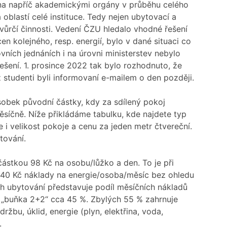
ána napříč akademickými orgány v průběhu celého
 oblastí celé instituce. Tedy nejen ubytovací a
tvůrčí činnosti. Vedení ČZU hledalo vhodné řešení
en kolejného, resp. energií, bylo v dané situaci co
vních jednáních i na úrovni ministerstev nebylo
řešení. 1. prosince 2022 tak bylo rozhodnuto, že
ž studenti byli informovaní e-mailem o den později.
sobek původní částky, kdy za sdílený pokoj
měsíčně. Níže přikládáme tabulku, kde najdete typ
 i velikost pokoje a cenu za jeden metr čtvereční.
tování.
částkou 98 Kč na osobu/lůžko a den. To je při
40 Kč náklady na energie/osoba/měsíc bez ohledu
ch ubytování představuje podíl měsíčních nákladů
y „buňka 2+2“ cca 45 %. Zbylých 55 % zahrnuje
bu, úklid, energie (plyn, elektřina, voda,
.