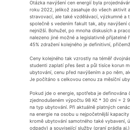
Otázka navýšení cen energií byla projednáv
roku 2022, jelikož zasahuje do všech aktivit a
stravovací, ale také vzdělávací, výzkumné a 
společně s vedením fakult tak, aby navýšení c
nejnižší. Bohužel, po mnoha diskusích a praco
nalezeno jiné možné a legislativně přijatelné 
45% zdražení kolejného je definitivní, přičem
Ceny kolejného tak vzrostly na téměř dvojná
studenti zaplatí přes šest a půl tisíce korun 
ubytování, cenu před navýšením a po něm, ale
Je počítáno s celkovou cenou za měsíční uby
Pokud jde o energie, spotřeba je definována 
zjednodušeném výpočtu 98 Kč * 30 dní = 2 9
na typ ubytování. Při aktuálně platných cená
na energie na osobu u nejpočetnější kapacit
kromě ubytování samotného také vybavení, údrž
odpady) a související služby (praní prádla aj.)