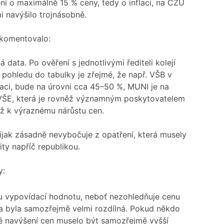
ní o maximálně 15 % ceny, tedy o inflaci, na ČZU
i navýšilo trojnásobně.
okomentovalo:
data. Po ověření s jednotlivými řediteli kolejí
pohledu do tabulky je zřejmé, že např. VŠB v
laci, bude na úrovni cca 45–50 %, MUNI je na
a VŠE, která je rovněž významným poskytovatelem
ž k výraznému nárůstu cen.
jak zásadně nevybočuje z opatření, která musely
ty napříč republikou.
y:
 vypovídací hodnotu, neboť nezohledňuje cenu
ta byla samozřejmě velmi rozdílná. Pokud někdo
é navýšení cen muselo být samozřejmě vyšší