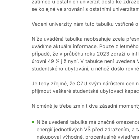
zatímco u ostatních univerzit došlo ke zdraže
se kolejné ve srovnání s ostatními univerzitam
Vedení univerzity nám tuto tabulku vstřícně 
Níže uváděná tabulka neobsahuje zcela přesná 
uvádíme aktuální informace. Pouze z letmého 
případě, že v průběhu roku 2023 zdraží o inf
úrovni 49 % již nyní. V tabulce není uveden
studentského ubytování, u něhož došlo rovně
Je tedy zřejmé, že ČZU svým nárůstem cen ni
přijmout veškeré studentské ubytovací kapaci
Nicméně je třeba zmínit dva zásadní moment
Níže uvedená tabulka má značně omezenou
energií jednotlivých VŠ před zdražením, a 
nakupoval výhodně, procentuálně vyjádřen