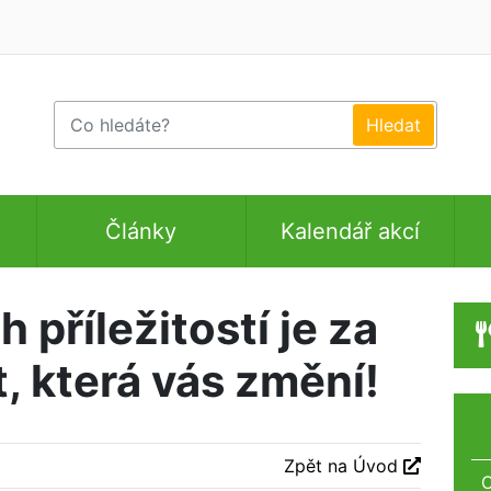
Články
Kalendář akcí
 příležitostí je za
 která vás změní!
Zpět na Úvod
O