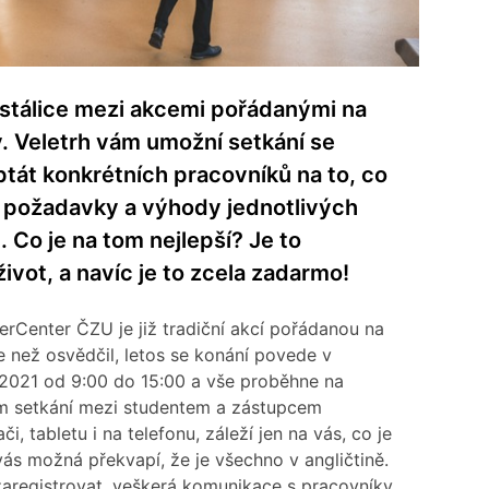
iž stálice mezi akcemi pořádanými na
ý. Veletrh vám umožní setkání se
tát konkrétních pracovníků na to, co
y, požadavky a výhody jednotlivých
 Co je na tom nejlepší? Je to
vot, a navíc je to zcela zadarmo!
erCenter ČZU je již tradiční akcí pořádanou na
ce než osvědčil, letos se konání povede v
 2021 od 9:00 do 15:00 a vše proběhne na
ním setkání mezi studentem a zástupcem
i, tabletu i na telefonu, záleží jen na vás, co je
 vás možná překvapí, že je všechno v angličtině.
 zaregistrovat, veškerá komunikace s pracovníky