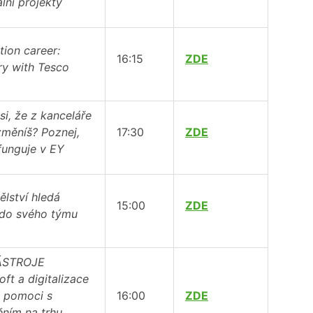
lní projekty
tion career:
16:15
ZDE
y with Tesco
si, že z kanceláře
změníš? Poznej,
17:30
ZDE
 funguje v EY
lství hledá
15:00
ZDE
 do svého týmu
ÁSTROJE
oft a digitalizace
 pomoci s
16:00
ZDE
ěním na trhu