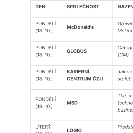
DEN
SPOLEČNOST
NÁZE
PONDĚLÍ
Growin
McDonald's
(18. 10.)
McDon
PONDĚLÍ
Categ
GLOBUS
(18. 10.)
(CM)
PONDĚLÍ
KARIERNÍ
Jak se
(18. 10.)
CENTRUM ČZU
století
The im
PONDĚLÍ
MSD
techno
(18. 10.)
busine
ÚTERÝ
Předst
LOGIO