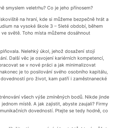
tně smyslem veletrhu? Co je jeho přínosem?
ískoviště na hraní, kde si můžeme bezpečně hrát a
studium na vysoké škole 3 – 5leté období, během
ísto ve světě. Toho místa můžeme dosáhnout
naplňovala. Nelehký úkol, jehož dosažení stojí
ání. Další věc je osvojení kariérních kompetencí,
apracovat se v nové práci a jak minimalizovat
A nakonec je to posilování svého osobního kapitálu,
 dovedností pro život, kam patří i zaměstnanecké
 trénování všech výše zmíněných bodů. Nikde jinde
ednom místě. A jak zajistit, abyste zaujali? Firmy
 komunikačních dovedností. Ptejte se tedy hodně, co