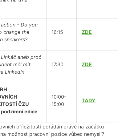
o action - Do you
o change the
16:15
ZDE
in sneakers?
 Linkáč aneb proč
tudent měl mít
17:30
ZDE
na LinkedIn
TRH
OVNÍCH
10:00-
TADY
ŽITOSTÍ ČZU
15:00
 podzimní edice
ovních příležitostí pořádán právě na začátku
 a na možnost pracovní pozice vůbec nemyslí?