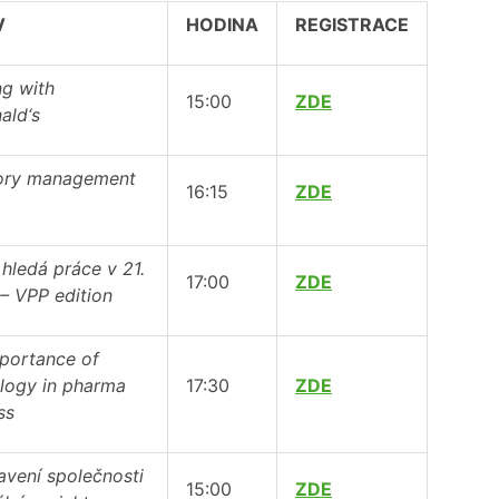
V
HODINA
REGISTRACE
g with
15:00
ZDE
ald‘s
ory management
16:15
ZDE
 hledá práce v 21.
17:00
ZDE
 – VPP edition
portance of
logy in pharma
17:30
ZDE
ss
avení společnosti
15:00
ZDE