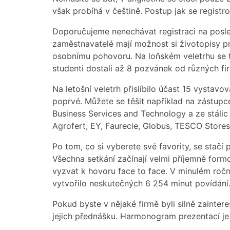
však probíhá v češtině. Postup jak se registr
Doporučujeme nenechávat registraci na posledn
zaměstnavatelé mají možnost si životopisy p
osobnímu pohovoru. Na loňském veletrhu se to
studenti dostali až 8 pozvánek od různých f
Na letošní veletrh přislíbilo účast 15 vystavo
poprvé. Můžete se těšit například na zástup
Business Services and Technology a ze stáli
Agrofert, EY, Faurecie, Globus, TESCO Store
Po tom, co si vyberete své favority, se stačí p
Všechna setkání začínají velmi příjemně for
vyzvat k hovoru face to face. V minulém ročn
vytvořilo neskutečných 6 254 minut povídání
Pokud byste v nějaké firmě byli silně zainter
jejich přednášku. Harmonogram prezentací je