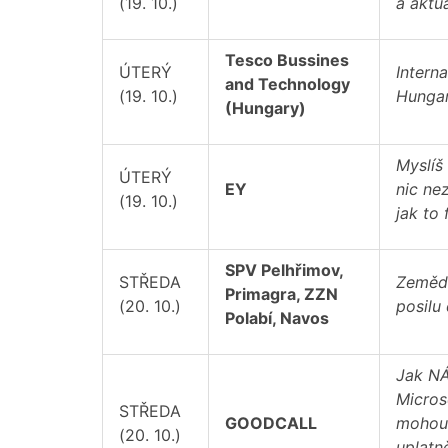
(19. 10.)
a aktuá
Tesco Bussines
ÚTERÝ
Interna
and Technology
(19. 10.)
Hungar
(Hungary)
Myslíš 
ÚTERÝ
EY
nic ne
(19. 10.)
jak to
SPV Pelhřimov,
STŘEDA
Zemědě
Primagra, ZZN
(20. 10.)
posilu
Polabí, Navos
Jak N
Micros
STŘEDA
GOODCALL
mohou
(20. 10.)
uplatn