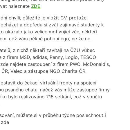
ovat naleznete
ZDE
.
í chvíli, důležité je vložit CV, protože
rocházet a dopředu si zvát zajímavé studenty k
 ukázalo jako velice motivující věc, někteří
irem, což vám pěkně pohoní ego, ne že ne.
vatelů, z nichž někteří zavítají na ČZU vůbec
ce z firem MSD, adidas, Penny, Logio, TESCO
c zde najdete zastoupení z firem PWC, McDonald's,
s ČR, Valeo a zástupce NGO Charita ČR.
ostavit do čekací virtuální fronty na spojení.
mou psaného chatu, načež vás může zástupce firmy
íku bylo realizováno 715 setkání, což v součtu
.
esování, můžete si v průběhu týdne poslechnout i
 zde