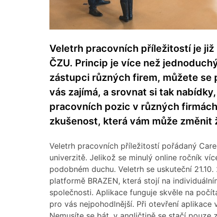
Veletrh pracovních příležitostí je j
ČZU. Princip je více než jednoduch
zástupci různých firem, můžete se p
vás zajímá, a srovnat si tak nabídk
pracovních pozic v různých firmách.
zkušenost, která vám může změnit ži
Veletrh pracovních příležitostí pořádaný Care
univerzitě. Jelikož se minulý online ročník ví
podobném duchu. Veletrh se uskuteční 21.10.
platformě BRAZEN, která stojí na individuál
společnosti. Aplikace funguje skvěle na počítač
pro vás nejpohodlnější. Při otevření aplikace
Nemusíte se bát, v angličtině se stačí pouze