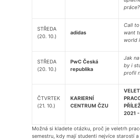
práce?
Call t
STŘEDA
adidas
want t
(20. 10.)
world 
Jak na
STŘEDA
PwC Česká
by i s
(20. 10.)
republika
profil 
VELE
ČTVRTEK
KARIERNÍ
PRAC
(21. 10.)
CENTRUM ČZU
PŘÍLE
2021 -
Možná si kladete otázku, proč je veletrh prac
semestru, kdy mají studenti nejvíce starostí