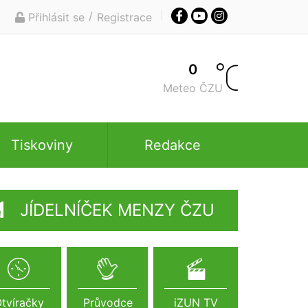
/
Přihlásit se
Registrace
0
Meteo ČZU
Tiskoviny
Redakce
JÍDELNÍČEK MENZY ČZU
tvíračky
Průvodce
iZUN TV