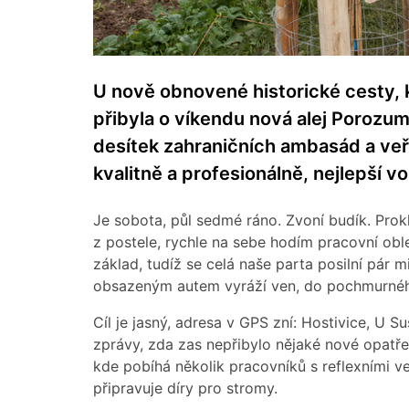
U nově obnovené historické cesty, k
přibyla o víkendu nová alej Porozum
desítek zahraničních ambasád a veř
kvalitně a profesionálně, nejlepší v
Je sobota, půl sedmé ráno. Zvoní budík. Pro
z postele, rychle na sebe hodím pracovní oble
základ, tudíž se celá naše parta posilní pár 
obsazeným autem vyráží ven, do pochmurného
Cíl je jasný, adresa v GPS zní: Hostivice, U 
zprávy, zda zas nepřibylo nějaké nové opatření
kde pobíhá několik pracovníků s reflexními ve
připravuje díry pro stromy.