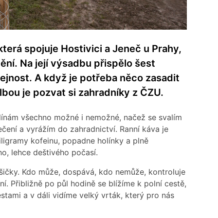
terá spojuje Hostivici a Jeneč u Prahy,
ění. Na její výsadbu přispělo šest
ejnost. A když je potřeba něco zasadit
olbou je pozvat si zahradníky z ČZU.
klínám všechno možné i nemožné, načež se svalím
čení a vyrážím do zahradnictví. Ranní káva je
miligramy kofeinu, popadne holínky a plně
, lehce deštivého počasí.
Sušičky. Kdo může, dospává, kdo nemůže, kontroluje
. Přibližně po půl hodině se blížíme k polní cestě,
stami a v dáli vidíme velký vrták, který pro nás