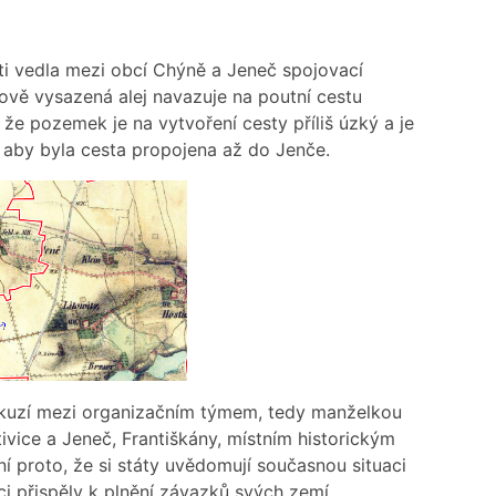
i vedla mezi obcí Chýně a Jeneč spojovací
ově vysazená alej navazuje na poutní cestu
 že pozemek je na vytvoření cesty příliš úzký a je
í, aby byla cesta propojena až do Jenče.
iskuzí mezi organizačním týmem, tedy manželkou
ivice a Jeneč, Františkány, místním historickým
í proto, že si státy uvědomují současnou situaci
ci přispěly k plnění závazků svých zemí.