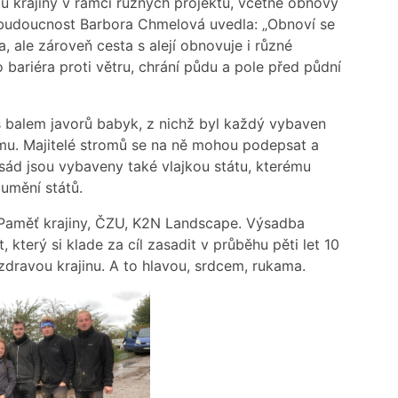
u krajiny v rámci různých projektů, včetně obnovy
me budoucnost Barbora Chmelová uvedla: „Obnoví se
, ale zároveň cesta s alejí obnovuje i různé
o bariéra proti větru, chrání půdu a pole před půdní
 balem javorů babyk, z nichž byl každý vybaven
omu. Majitelé stromů se na ně mohou podepsat a
sád jsou vybaveny také vlajkou státu, kterému
umění států.
, Paměť krajiny, ČZU, K2N Landscape. Výsadba
který si klade za cíl zasadit v průběhu pěti let 10
dravou krajinu. A to hlavou, srdcem, rukama.