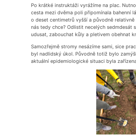
Po krátké instruktáži vyrážíme na plac. Nutno 
cesta mezi dvěma poli připomínala bahenní lá
o deset centimetrů vyšší a původně relativně 
nás tedy chce? Odlistit necelých sedmdesát s
udusat, zabouchat kůly a pletivem obehnat km
Samozřejmě stromy nesázíme sami, sice pracu
byl nadlidský úkol. Původně totiž bylo zamýšl
aktuální epidemiologické situaci byla zařízen