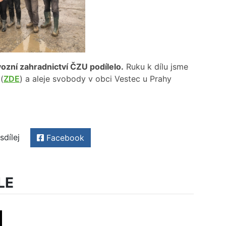
vozní zahradnictví ČZU podílelo.
Ruku k dílu jsme
(
ZDE
) a aleje svobody v obci Vestec u Prahy
sdílej
Facebook
LE