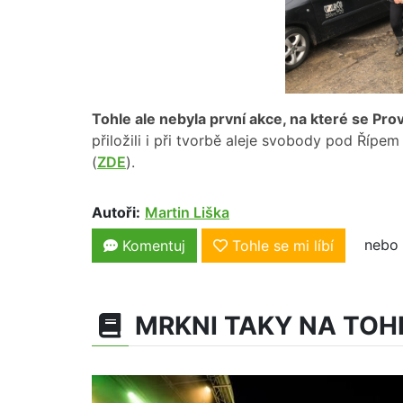
Tohle ale nebyla první akce, na které se Pro
přiložili i při tvorbě aleje svobody pod Řípem 
(
ZDE
).
Autoři:
Martin Liška
nebo 
Komentuj
Tohle se mi líbí
MRKNI TAKY NA TOH