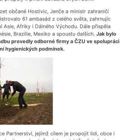
et občané Hostivic, Jenče a ministr zahraničí
istrovalo 61 ambasád z celého světa, zahrnujíc
í Asie, Afriky i Dálného Východu. Dále přispěla
onésie, Brazílie, Mexiko a spoustu dalších.
Jak bylo
adbu provedly odborné firmy a ČZU ve spolupráci
ení hygienických podmínek.
e Partnerství, jejímž cílem je propojit lidi, obce i