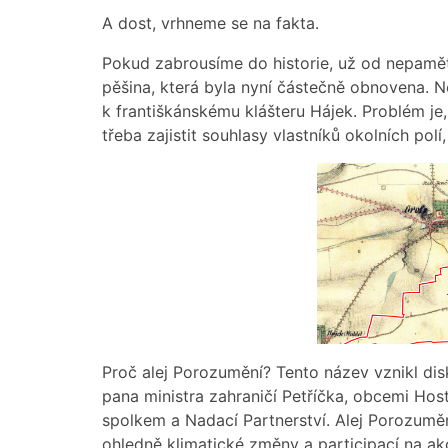
A dost, vrhneme se na fakta.
Pokud zabrousíme do historie, už od nepamět
pěšina, která byla nyní částečně obnovena. N
k františkánskému klášteru Hájek. Problém je,
třeba zajistit souhlasy vlastníků okolních pol
Proč alej Porozumění? Tento název vznikl d
pana ministra zahraničí Petříčka, obcemi Host
spolkem a Nadací Partnerství. Alej Porozuměn
ohledně klimatické změny a participací na ak