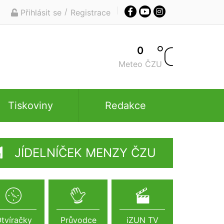
/
Přihlásit se
Registrace
0
Meteo ČZU
Tiskoviny
Redakce
JÍDELNÍČEK MENZY ČZU
tvíračky
Průvodce
iZUN TV