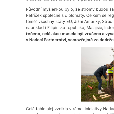
Původní myšlenkou bylo, že stromy budou sáz
Petříček společně s diplomaty. Celkem se reg
téměř všechny státy EU, Jižní Ameriky, Středn
například i Filipínská republika, Malajsie, Ind
řečeno, celá akce musela být zrušena a výs
s Nadací Partnerství, samozřejmě za dodrž
Celá tahle alej vznikla v rámci iniciativy Nadac