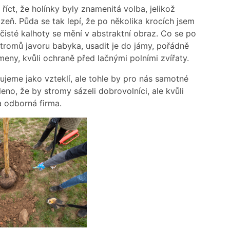
říct, že holínky byly znamenitá volba, jelikož
zeň. Půda se tak lepí, že po několika krocích jsem
čisté kalhoty se mění v abstraktní obraz. Co se po
tromů javoru babyka, usadit je do jámy, pořádně
eny, kvůli ochraně před lačnými polními zvířaty.
jeme jako vzteklí, ale tohle by pro nás samotné
eno, že by stromy sázeli dobrovolníci, ale kvůli
a odborná firma.