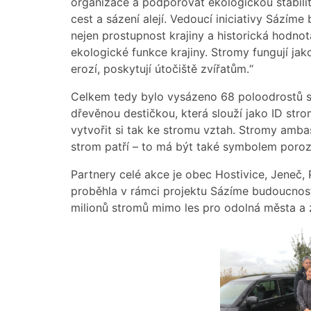
organizace a podporovat ekologickou stabilit
cest a sázení alejí. Vedoucí iniciativy Sází
nejen prostupnost krajiny a historická hodnota
ekologické funkce krajiny. Stromy fungují jak
erozí, poskytují útočiště zvířatům.“
Celkem tedy bylo vysázeno 68 poloodrostů s
dřevěnou destičkou, která slouží jako ID str
vytvořit si tak ke stromu vztah. Stromy amba
strom patří – to má být také symbolem poroz
Partnery celé akce je obec Hostivice, Jeneč
proběhla v rámci projektu Sázíme budoucnost, 
milionů stromů mimo les pro odolná města a z