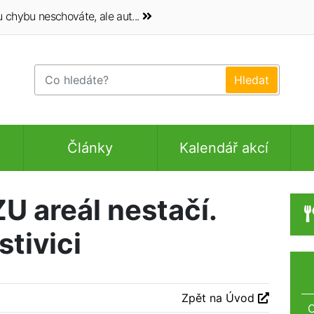
 chybu neschováte, ale aut...
Články
Kalendář akcí
U areál nestačí.
stivici
Zpět na Úvod
O