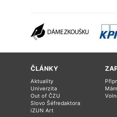
ČLÁNKY
ZA
Aktuality
Přip
Univerzita
Mám 
Out of ČZU
Voln
Slovo Šéfredaktora
iZUN Art