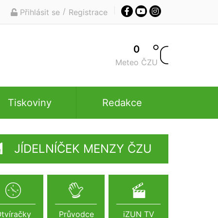
/
Přihlásit se
Registrace
0
Meteo ČZU
Tiskoviny
Redakce
JÍDELNÍČEK MENZY ČZU
tvíračky
Průvodce
iZUN TV