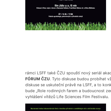
rámci LSFF také ČZU spouští nový seriál aka
FÓRUM ČZU
. Tyto diskuse budou probíhat vž
diskuse se uskuteční právě na LSFF, a to konk
bude „Role rodinných farem a budoucnost zem
vyhlášení vítězů Life Sciences Film Festivalu.