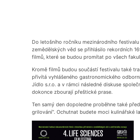
Do letošního ročníku mezinárodního festivalu
zemědělských věd se přihlásilo rekordních 1
filmů, které se budou promítat po všech faku
Kromě filmů budou součástí festivalu také tr
přivítá vyhlášeného gastronomického odborn
Jídlo s.r.o. a v rámci následné diskuse spol
dokonce zbourají přeštické prase.
Ten samý den dopoledne proběhne také před
grilování“. Ochutnat budete moci kulinářské l