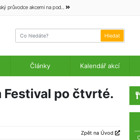
ský průvodce akcemi na pod...
Články
Kalendář akcí
 Festival po čtvrté.
Zpět na Úvod
O