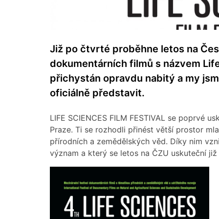
Již po čtvrté proběhne letos na Čes
dokumentárních filmů s názvem Life
přichystán opravdu nabitý a my js
oficiálně představit.
LIFE SCIENCES FILM FESTIVAL se poprvé uskut
Praze. Ti se rozhodli přinést větší prostor m
přírodních a zemědělských věd. Díky nim vzni
význam a který se letos na ČZU uskuteční již