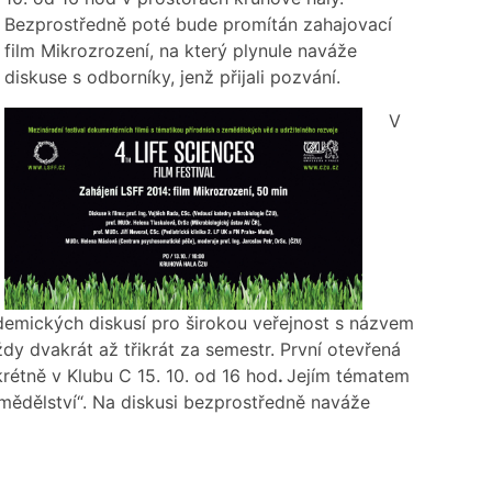
Bezprostředně poté bude promítán zahajovací
film Mikrozrození, na který plynule naváže
diskuse s odborníky, jenž přijali pozvání.
V
demických diskusí pro širokou veřejnost s názvem
dy dvakrát až třikrát za semestr. První otevřená
rétně v Klubu C 15. 10. od 16 hod
.
Jejím tématem
ědělství“. Na diskusi bezprostředně naváže