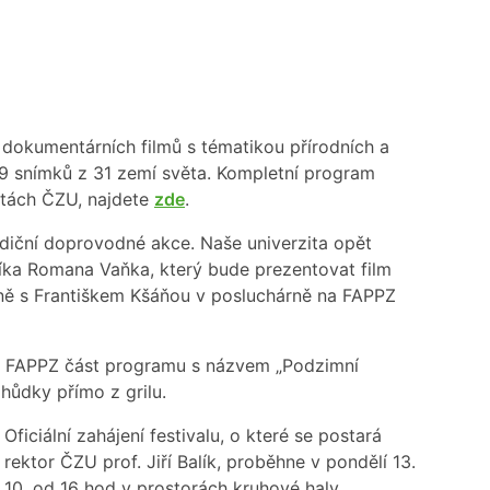
 dokumentárních filmů s tématikou přírodních a
69 snímků z 31 zemí světa. Kompletní program
ltách ČZU, najdete
zde
.
adiční doprovodné akce. Naše univerzita opět
íka Romana Vaňka, který bude prezentovat film
ečně s Františkem Kšáňou v posluchárně na FAPPZ
 FAPPZ část programu s názvem „Podzimní
ahůdky přímo z grilu.
Oficiální zahájení festivalu, o které se postará
r
ektor ČZU prof. Jiří Balík,
proběhne v pondělí 13.
10. od 16 hod v prostorách kruhové haly.