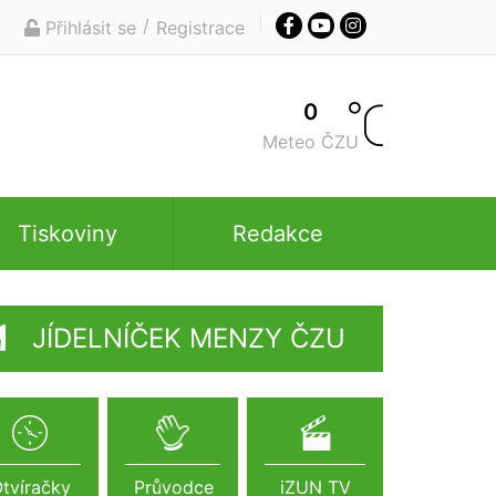
/
Přihlásit se
Registrace
0
Meteo ČZU
Tiskoviny
Redakce
JÍDELNÍČEK MENZY ČZU
tvíračky
Průvodce
iZUN TV