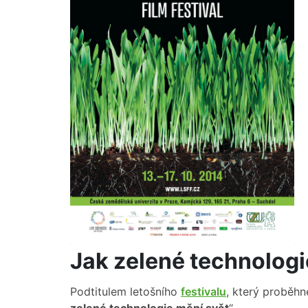
Jak zelené technologi
Podtitulem letošního
festivalu
, který proběhne