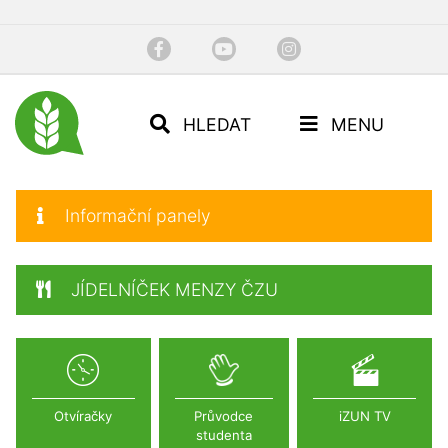
HLEDAT
MENU
Informační panely
JÍDELNÍČEK MENZY ČZU
Otvíračky
Průvodce
iZUN TV
studenta