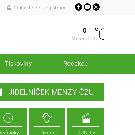
/
Přihlásit se
Registrace
0
Meteo ČZU
Tiskoviny
Redakce
JÍDELNÍČEK MENZY ČZU
tvíračky
Průvodce
iZUN TV