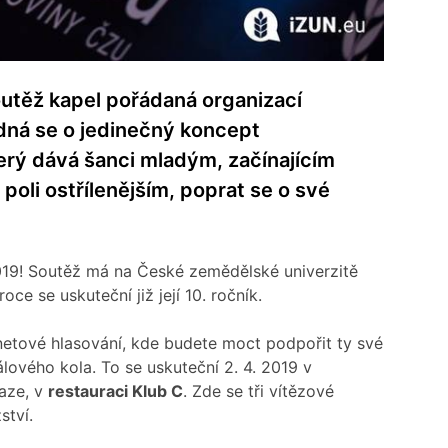
utěž kapel pořádaná organizací
dná se o jedinečný koncept
erý dává šanci mladým, začínajícím
poli ostřílenějším, poprat se o své
2019! Soutěž má na České zemědělské univerzitě
ce se uskuteční již její 10. ročník.
rnetové hlasování, kde budete moct podpořit ty své
nálového kola. To se uskuteční 2. 4. 2019 v
aze, v
restauraci Klub C
. Zde se tři vítězové
ství.