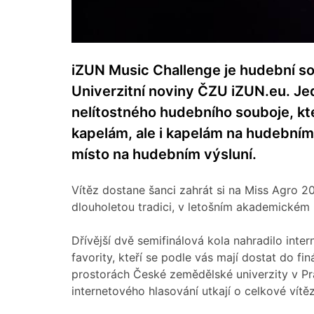
iZUN Music Challenge je hudební so
Univerzitní noviny ČZU iZUN.eu. Je
nelítostného hudebního souboje, kt
kapelám, ale i kapelám na hudebním 
místo na hudebním výsluní.
Vítěz dostane šanci zahrát si na Miss Agro 
dlouholetou tradici, v letošním akademickém ro
Dřívější dvě semifinálová kola nahradilo inte
favority, kteří se podle vás mají dostat do fi
prostorách České zemědělské univerzity v Pr
internetového hlasování utkají o celkové vítěz