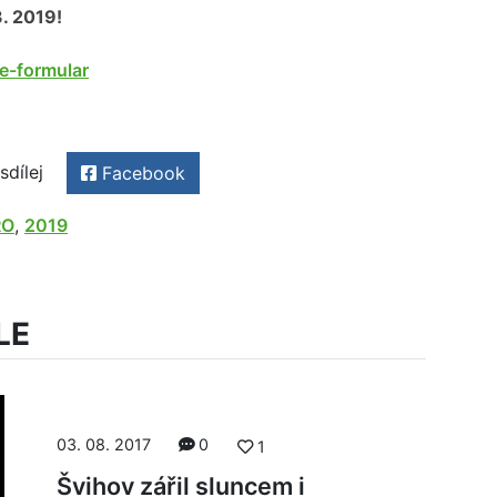
3. 2019!
e-formular
sdílej
Facebook
RO
,
2019
LE
03. 08. 2017
0
1
Švihov zářil sluncem i