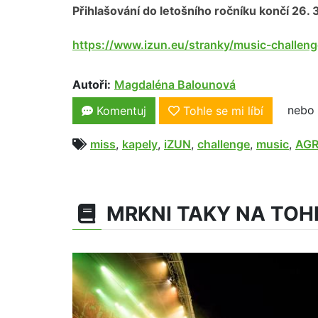
Přihlašování do letošního ročníku končí
26. 
https://www.izun.eu/stranky/music-challeng
Autoři:
Magdaléna Balounová
nebo 
Komentuj
Tohle se mi líbí
miss
,
kapely
,
iZUN
,
challenge
,
music
,
AG
MRKNI TAKY NA TOH