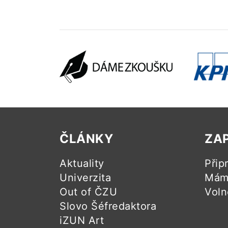
ČLÁNKY
ZA
Aktuality
Přip
Univerzita
Mám 
Out of ČZU
Voln
Slovo Šéfredaktora
iZUN Art