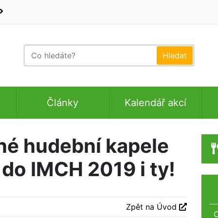
Články
Kalendář akcí
né hudební kapele
i do IMCH 2019 i ty!
Zpět na Úvod
O