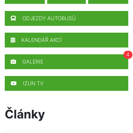
ODJEZDY AUTOBUSŮ
KALENDÁŘ AKCÍ
4
GALERIE
IZUN TV
Články