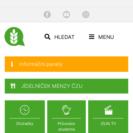
HLEDAT
MENU
Informační panely
JÍDELNÍČEK MENZY ČZU
Otvíračky
Průvodce
iZUN TV
studenta