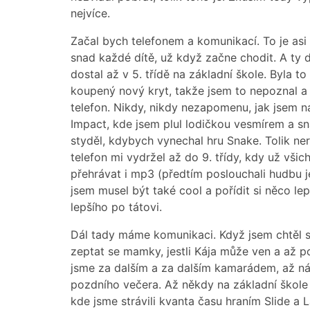
nejvíce.
Začal bych telefonem a komunikací. To je asi
snad každé dítě, už když začne chodit. A ty dě
dostal až v 5. třídě na základní škole. Byla to
koupený nový kryt, takže jsem to nepoznal a 
telefon. Nikdy, nikdy nezapomenu, jak jsem n
Impact, kde jsem plul lodičkou vesmírem a sna
styděl, kdybych vynechal hru Snake. Tolik nerv
telefon mi vydržel až do 9. třídy, kdy už vši
přehrávat i mp3 (předtím poslouchali hudbu 
jsem musel být také cool a pořídit si něco le
lepšího po tátovi.
Dál tady máme komunikaci. Když jsem chtěl s 
zeptat se mamky, jestli Kája může ven a až po 
jsme za dalším a za dalším kamarádem, až ná
pozdního večera. Až někdy na základní škole 
kde jsme strávili kvanta času hraním Slide a 