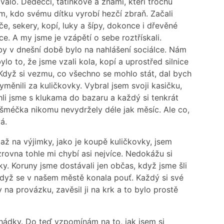
lo. Dědečci, tatínkové a známí, kteří trochu
m, kdo svému dítku vyrobí hezčí zbraň. Začali
če, sekery, kopí, luky a šípy, dokonce i dřevěné
ce. A my jsme je vzápětí o sebe roztřískali.
by v dnešní době bylo na nahlášení sociálce. Nám
lo to, že jsme vzali kola, kopí a uprostřed silnice
 Když si vezmu, co všechno se mohlo stát, dal bych
měnili za kuličkovky. Vybral jsem svoji kasičku,
hli jsme s klukama do bazaru a každý si tenkrát
y šméčka nikomu nevydržely déle jak měsíc. Ale co,
á.
 až na výjimky, jako je koupě kuličkovky, jsem
ovna tohle mi chybí asi nejvíce. Nedokážu si
y. Koruny jsme dostávali jen občas, když jsme šli
dyž se v našem městě konala pouť. Každý si své
na provázku, zavěsil ji na krk a to bylo prostě
ohádky. Do teď vzpomínám na to, jak jsem si