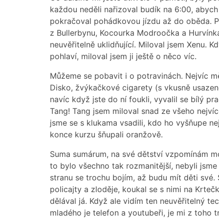
každou neděli nařizoval budík na 6:00, abyc
pokračoval pohádkovou jízdu až do oběda. P
z Bullerbynu, Kocourka Modroočka a Hurvínka.
neuvěřitelně uklidňující. Miloval jsem Xenu. K
pohlaví, miloval jsem ji ještě o něco víc.
Můžeme se pobavit i o potravinách. Nejvíc mě 
Disko, žvýkačkové cigarety (s vkusně usazeno
navíc když jste do ní foukli, vyvalil se bílý p
Tang! Tang jsem miloval snad ze všeho nejvíc
jsme se s klukama vsadili, kdo ho vyšňupe nej
konce kurzu šňupali oranžově.
Suma sumárum, na své dětství vzpomínám moc
to bylo všechno tak rozmanitější, nebyli jsme 
stranu se trochu bojím, až budu mít děti své.
policajty a zloděje, koukal se s nimi na Krte
dělával já. Když ale vidím ten neuvěřitelný 
mladého je telefon a youtubeři, je mi z toho 