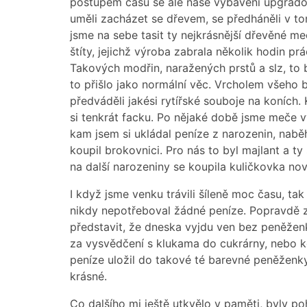
postupem času se ale naše vybavení upgradova
uměli zacházet se dřevem, se předháněli v to
jsme na sebe tasit ty nejkrásnější dřevěné me
štíty, jejichž výroba zabrala několik hodin prá
Takových modřin, naražených prstů a slz, to 
to přišlo jako normální věc. Vrcholem všeho by
předváděli jakési rytířské souboje na koních.
si tenkrát facku. Po nějaké době jsme meče vy
kam jsem si ukládal peníze z narozenin, nabě
koupil brokovnici. Pro nás to byl majlant a t
na další narozeniny se koupila kuličkovka nov
I když jsme venku trávili šíleně moc času, tak
nikdy nepotřeboval žádné peníze. Popravdě zr
představit, že dneska vyjdu ven bez peněženk
za vysvědčení s klukama do cukrárny, nebo k
peníze uložil do takové té barevné peněženky 
krásné.
Co dalšího mi ještě utkvělo v paměti, byly p