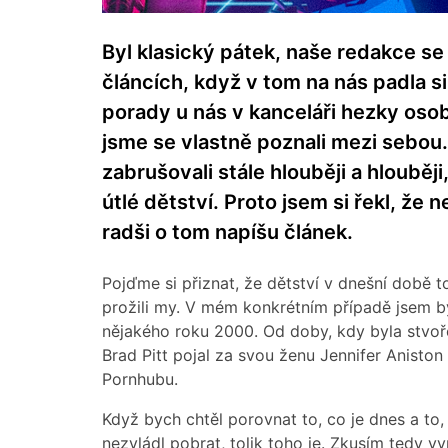
Byl klasický pátek, naše redakce se 
článcích, když v tom na nás padla si
porady u nás v kanceláři hezky osobn
jsme se vlastně poznali mezi sebou
zabrušovali stále hlouběji a hlouběj
útlé dětství. Proto jsem si řekl, že
radši o tom napíšu článek.
Pojďme si přiznat, že dětství v dnešní době 
prožili my. V mém konkrétním případě jsem by
nějakého roku 2000. Od doby, kdy byla stvoře
Brad Pitt pojal za svou ženu Jennifer Aniston
Pornhubu.
Když bych chtěl porovnat to, co je dnes a to, 
nezvládl pobrat, tolik toho je. Zkusím tedy vy