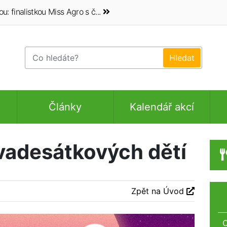
 finalistkou Miss Agro s č...
Články
Kalendář akcí
evadesátkových dětí
Zpět na Úvod
O