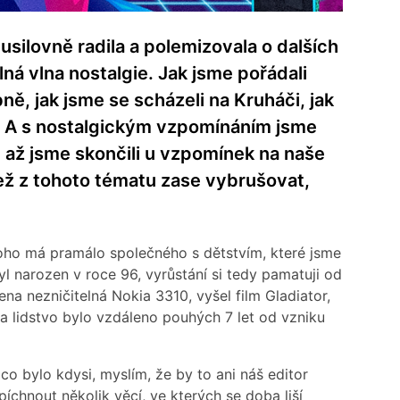
usilovně radila a polemizovala o dalších
lná vlna nostalgie. Jak jsme pořádali
ě, jak jsme se scházeli na Kruháči, jak
. A s nostalgickým vzpomínáním jsme
i, až jsme skončili u vzpomínek na naše
 než z tohoto tématu zase vybrušovat,
toho má pramálo společného s dětstvím, které jsme
l narozen v roce 96, vyrůstání si tedy pamatuji od
na nezničitelná Nokia 3310, vyšel film Gladiator,
 a lidstvo bylo vzdáleno pouhých 7 let od vzniku
co bylo kdysi, myslím, že by to ani náš editor
píchnout několik věcí, ve kterých se doba liší