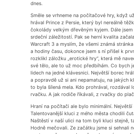
dnes.
Směle se vrhneme na počítačové hry, když už 
hrával Prince z Persie, který byl nereálně těž
čokolády velkým dřevěným kyjem. Dále jsem p
srdeční záležitostí. Pak se herní kvalita začala
Warcraft 3 a myslím, že všemi známá stránka
a hodiny času, dokonce jsem s ní přišel k pr
rozklikl záložku „erotické hry“, která mě nav
své tělo, ale to už moc předbíhám. Co bych je
lidech na jedné klávesnici. Největší borec hr
a popravdě už si ani nepamatuju, na jakých klá
to byla šílená mela. Kdo prohrával, rozdával l
rvačku. A jak rodiče říkávali, z rvačky do plač
Hraní na počítači ale bylo minimální. Největší
Talentovanější kluci z mého města chodili čuta
Naštěstí v naší ulici na tom byli kluci stejně
Hodně mečovali. Ze začátku jsme si sehnali n