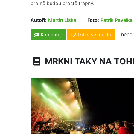
pro ně budou prostě trapný.
Autoři:
Martin Liška
Foto:
Patrik Pavelka
nebo 
Komentuj
Tohle se mi líbí
MRKNI TAKY NA TOH