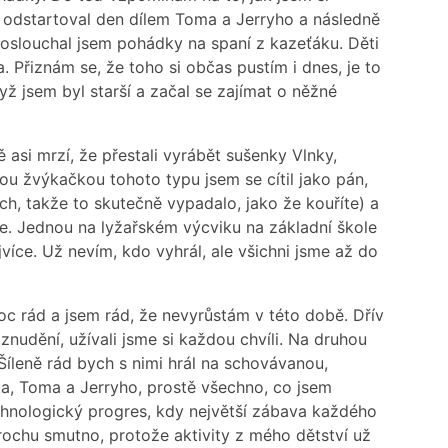
h odstartoval den dílem Toma a Jerryho a následně
oslouchal jsem pohádky na spaní z kazeťáku. Děti
 Přiznám se, že toho si občas pustím i dnes, je to
dyž jsem byl starší a začal se zajímat o něžné
asi mrzí, že přestali vyrábět sušenky Vlnky,
u žvýkačkou tohoto typu jsem se cítil jako pán,
rach, takže to skutečně vypadalo, jako že kouříte) a
e. Jednou na lyžařském výcviku na základní škole
více. Už nevím, kdo vyhrál, ale všichni jsme až do
 rád a jsem rád, že nevyrůstám v této době. Dřív
znudění, užívali jsme si každou chvíli. Na druhou
 Šíleně rád bych s nimi hrál na schovávanou,
čka, Toma a Jerryho, prostě všechno, co jsem
technologický progres, kdy největší zábava každého
trochu smutno, protože aktivity z mého dětství už