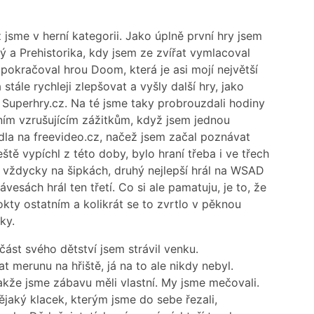
jsme v herní kategorii. Jako úplně první hry jsem
ký a Prehistorika, kdy jsem ze zvířat vymlacoval
okračoval hrou Doom, která je asi mojí největší
 stále rychleji zlepšovat a vyšly další hry, jako
 Superhry.cz. Na té jsme taky probrouzdali hodiny
vním vzrušujícím zážitkům, když jsem jednou
edla na freevideo.cz, načež jsem začal poznávat
ště vypíchl z této doby, bylo hraní třeba i ve třech
ál vždycky na šipkách, druhý nejlepší hrál na WSAD
vesách hrál ten třetí. Co si ale pamatuju, je to, že
okty ostatním a kolikrát se to zvrtlo v pěknou
ky.
 část svého dětství jsem strávil venku.
t merunu na hřiště, já na to ale nikdy nebyl.
, takže jsme zábavu měli vlastní. My jsme mečovali.
ějaký klacek, kterým jsme do sebe řezali,