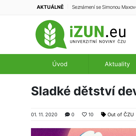
AKTUÁLNĚ
Seznámení se Simonou Maxovou:
Úvod
Aktuality
Sladké dětství d
01. 11. 2020
0
10
Out of ČZU