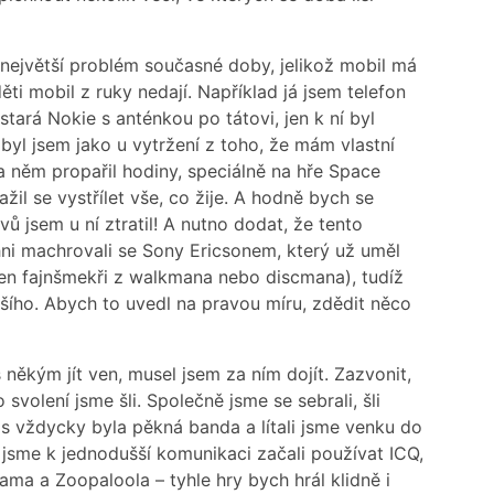
 největší problém současné doby, jelikož mobil má
ti mobil z ruky nedají. Například já jsem telefon
 stará Nokie s anténkou po tátovi, jen k ní byl
byl jsem jako u vytržení z toho, že mám vlastní
a něm propařil hodiny, speciálně na hře Space
žil se vystřílet vše, co žije. A hodně bych se
ů jsem u ní ztratil! A nutno dodat, že tento
chni machrovali se Sony Ericsonem, který už uměl
jen fajnšmekři z walkmana nebo discmana), tudíž
pšího. Abych to uvedl na pravou míru, zdědit něco
někým jít ven, musel jsem za ním dojít. Zazvonit,
svolení jsme šli. Společně jsme se sebrali, šli
s vždycky byla pěkná banda a lítali jsme venku do
jsme k jednodušší komunikaci začali používat ICQ,
Lama a Zoopaloola – tyhle hry bych hrál klidně i