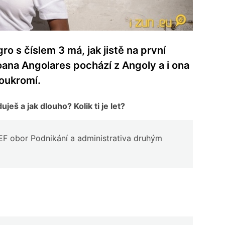
ro s číslem 3 má, jak jistě na první
oana Angolares pochází z Angoly a i ona
oukromí.
eš a jak dlouho? Kolik ti je let?
PEF obor Podnikání a administrativa druhým