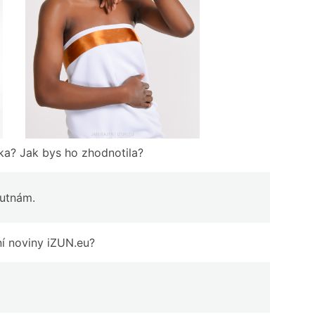
ka? Jak bys ho zhodnotila?
hutnám.
ní noviny iZUN.eu?