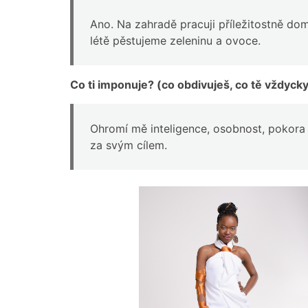
Ano. Na zahradě pracuji příležitostně do
létě pěstujeme zeleninu a ovoce.
Co ti imponuje? (co obdivuješ, co tě vždyck
Ohromí mě inteligence, osobnost, pokora 
za svým cílem.