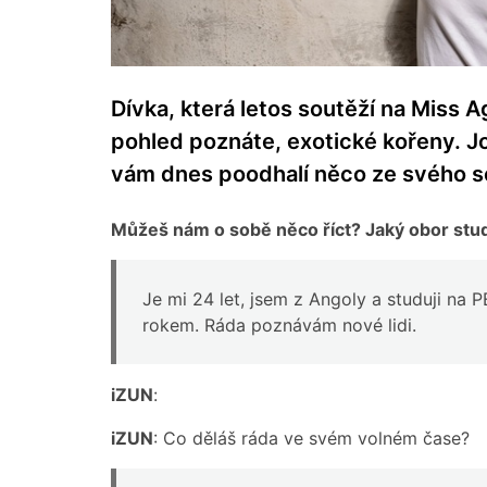
Dívka, která letos soutěží na Miss Ag
pohled poznáte, exotické kořeny. J
vám dnes poodhalí něco ze svého s
Můžeš nám o sobě něco říct? Jaký obor studuj
Je mi 24 let, jsem z Angoly a studuji na 
rokem. Ráda poznávám nové lidi.
iZUN
:
iZUN
: Co děláš ráda ve svém volném čase?