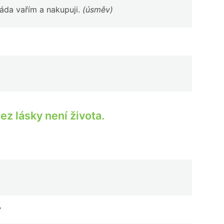
 Ráda vařím a nakupuji.
(úsměv)
ez lásky není života.
?