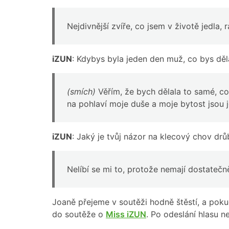
Nejdivnější zvíře, co jsem v životě jedla,
iZUN
: Kdybys byla jeden den muž, co bys děl
(smích)
Věřím, že bych dělala to samé, c
na pohlaví moje duše a moje bytost jsou
iZUN
: Jaký je tvůj názor na klecový chov dr
Nelíbí se mi to, protože nemají dostateč
Joaně přejeme v soutěži hodně štěstí, a pokud
do soutěže o
Miss iZUN
. Po odeslání hlasu n