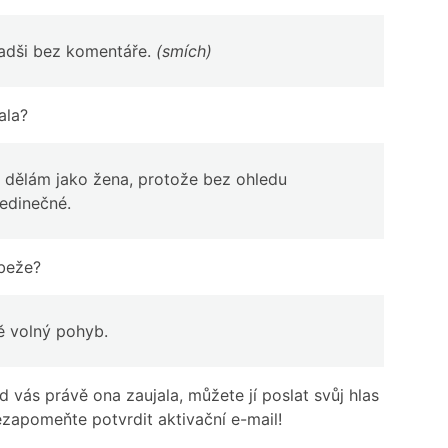
 radši bez komentáře.
(smích)
ala?
o dělám jako žena, protože bez ohledu
 jedinečné.
ůbeže?
ně volný pohyb.
 vás právě ona zaujala, můžete jí poslat svůj hlas
ezapomeňte potvrdit aktivační e-mail!