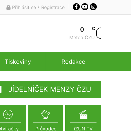
/
Přihlásit se
Registrace
0
Meteo ČZU
Tiskoviny
Redakce
JÍDELNÍČEK MENZY ČZU
tvíračky
Průvodce
iZUN TV