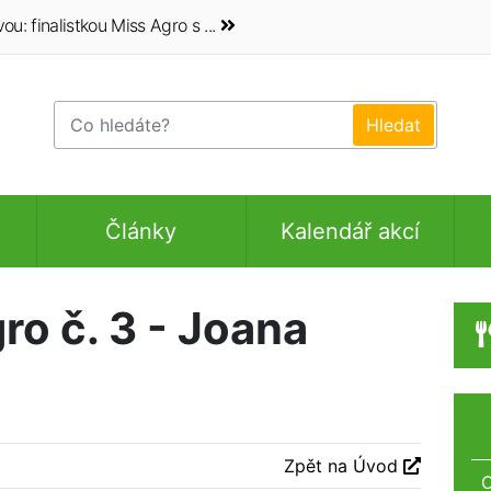
 finalistkou Miss Agro s ...
Články
Kalendář akcí
ro č. 3 - Joana
Zpět na Úvod
O