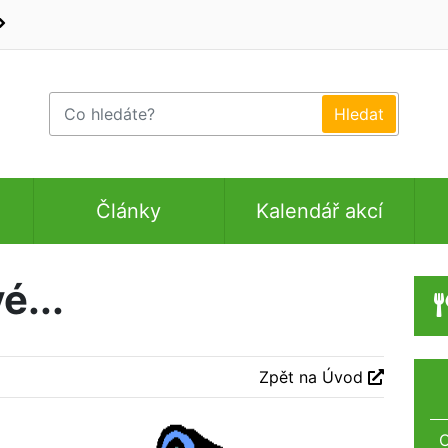
Články
Kalendář akcí
é...
Zpět na Úvod
O