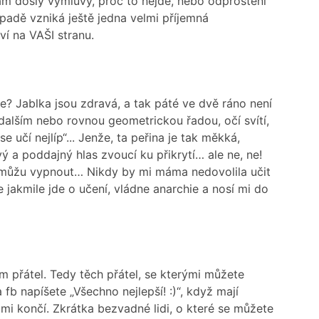
ám došly výmluvy, proč to nejde, nebo odproštění
padě vzniká ještě jedna velmi příjemná
ví na VAŠI stranu.
e? Jablka jsou zdravá, a tak páté ve dvě ráno není
dalším nebo rovnou geometrickou řadou, očí svítí,
 učí nejlíp“... Jenže, ta peřina je tak měkká,
vý a poddajný hlas zvoucí ku přikrytí… ale ne, ne!
a můžu vypnout… Nikdy by mi máma nedovolila učit
le jakmile jde o učení, vládne anarchie a nosí mi do
 přátel. Tedy těch přátel, se kterými můžete
fb napíšete „Všechno nejlepší! :)“, když mají
mi končí. Zkrátka bezvadné lidi, o které se můžete