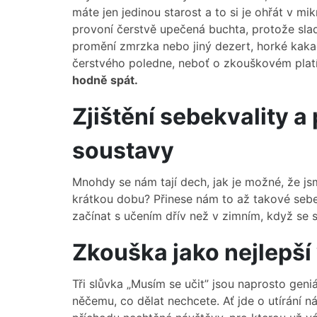
máte jen jedinou starost a to si je ohřát v m
provoní čerstvě upečená buchta, protože sladk
promění zmrzka nebo jiný dezert, horké kaka
čerstvého poledne, neboť o zkouškovém platí 
hodně spát.
Zjištění sebekvality a
soustavy
Mnohdy se nám tají dech, jak je možné, že js
krátkou dobu? Přinese nám to až takové sebe
začínat s učením dřív než v zimním, když se s
Zkouška jako nejlepš
Tři slůvka „Musím se učit” jsou naprosto gen
něčemu, co dělat nechcete. Ať jde o utírání 