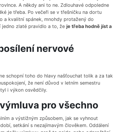
ikrovlnce. A někdy ani to ne. Zdlouhavé odpoledne
é je třeba. Po večeři se v třešničku na dortu
o a kvalitní spánek, mnohdy protažený do
jedno zlaté pravidlo a to, že
je třeba hodně jíst a
 posílení nervové
me schopní toho do hlavy našťouchat tolik a za tak
uspokojení, že není důvod v letním semestru
tyl i výkon osvědčily.
í výmluva pro všechno
iálním a výstižným způsobem, jak se vyhnout
nádobí, setkání s nezajímavým člověkem. Oddálení