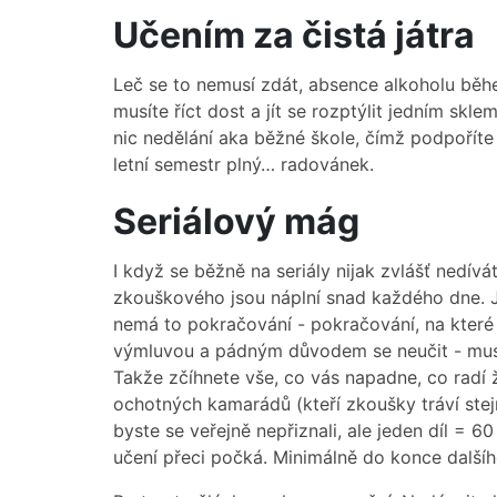
Učením za čistá játra
Leč se to nemusí zdát, absence alkoholu běh
musíte říct dost a jít se rozptýlit jedním skl
nic nedělání aka běžné škole, čímž podpoříte z
letní semestr plný… radovánek.
Seriálový mág
I když se běžně na seriály nijak zvlášť nedívá
zkouškového jsou náplní snad každého dne. Jin
nemá to pokračování - pokračování, na které 
výmluvou a pádným důvodem se neučit - musíte
Takže zčíhnete vše, co vás napadne, co radí 
ochotných kamarádů (kteří zkoušky tráví stejn
byste se veřejně nepřiznali, ale jeden díl = 6
učení přeci počká. Minimálně do konce dalšího