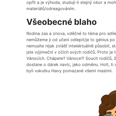
opřít a je výhoda, studují-li stejný obor a 
materiálů/odreagováním.
Všeobecné blaho
Rodina zas a znova, vděčné to téma pro sdílen
nemůžeme ji od učení odlepit/je to génius po t
nemusíte nijak zvlášť intelektuálně působit, st
jste výjimeční v očích svých rodičů. Proto j
Vánocích. Chápete? Vánoce?! Soucit rodičů, že
dostane o dárek navíc, jako odměnu. Holt, ti 
byli vskutku hlavy pomazané všemi mastmi.