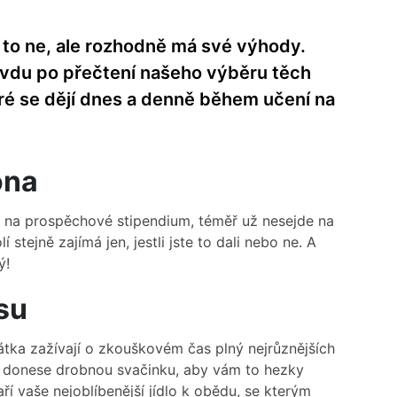
to ne, ale rozhodně má své výhody.
vdu po přečtení našeho výběru těch
eré se dějí dnes a denně během učení na
ona
 na prospěchové stipendium, téměř už nesejde na
í stejně zajímá jen, jestli jste to dali nebo ne. A
ý!
su
tka zažívají o zkouškovém čas plný nejrůznějších
ka donese drobnou svačinku, aby vám to hezky
í vaše nejoblíbenější jídlo k obědu, se kterým