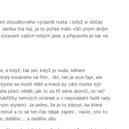
em zkouškového výrazně roste. I když si občas
em Jeníka (ha ha), je to pořád málo vůči jiným dnům
otavení vašich milých jater a připravíte je tak na
te, a když, tak jen, když je nuda, během
dy kouknete na film... No, ten je sice fajn, ale
byste se mohli těšit a které by vám mohlo být
 přeci vědět, jak to za tři série skončí, no ne?
žebříčky temných stránek a v neposlední řadě rady
ým stylem). Je jedno, že je to blbost, ke které
0 minut a to se ten čas nějak zaplní… navíc, ono to
, dalšího…. a dalšího dílu.