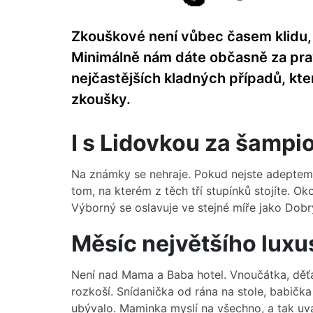
Zkouškové není vůbec časem klidu, 
Minimálně nám dáte občasně za pra
nejčastějších kladných případů, kt
zkoušky.
I s Lidovkou za šampi
Na známky se nehraje. Pokud nejste adeptem
tom, na kterém z těch tří stupínků stojíte. Okol
Výborný se oslavuje ve stejné míře jako Dobr
Měsíc největšího luxu
Není nad Mama a Baba hotel. Vnoučátka, děťá
rozkoší. Snídanička od rána na stole, babič
ubývalo. Maminka myslí na všechno, a tak uvař