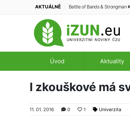
AKTUÁLNĚ
Battle of Bands & Strongman
Úvod
Aktuality
I zkouškové má sv
11. 01. 2016
0
1
Univerzita