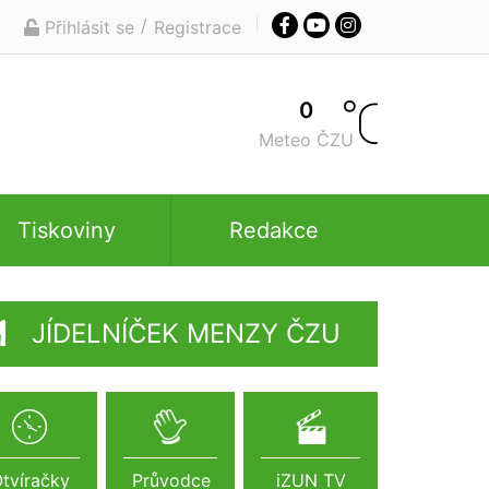
/
Přihlásit se
Registrace
0
Meteo ČZU
Tiskoviny
Redakce
JÍDELNÍČEK MENZY ČZU
tvíračky
Průvodce
iZUN TV