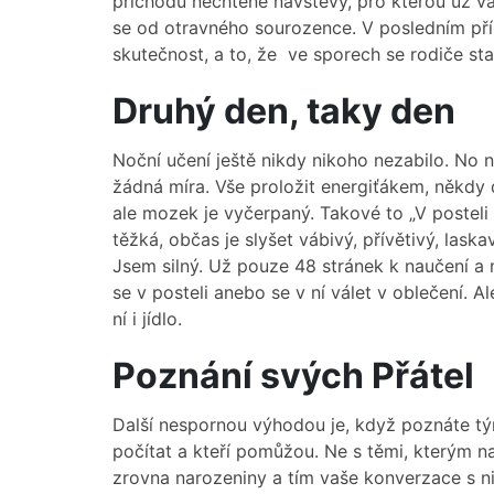
příchodu nechtěné návštěvy, pro kterou už v
se od otravného sourozence. V posledním pří
skutečnost, a to, že ve sporech se rodiče sta
Druhý den, taky den
Noční učení ještě nikdy nikoho nezabilo. No n
žádná míra. Vše proložit energiťákem, někdy 
ale mozek je vyčerpaný. Takové to „V posteli se
těžká, občas je slyšet vábivý, přívětivý, laska
Jsem silný. Už pouze 48 stránek k naučení 
se v posteli anebo se v ní válet v oblečení. A
ní i jídlo.
Poznání svých Přátel
Další nespornou výhodou je, když poznáte tým
počítat a kteří pomůžou. Ne s těmi, kterým na 
zrovna narozeniny a tím vaše konverzace s ni