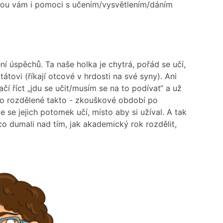
mohou vám i pomoci s učením/vysvětlením/dáním
í úspěchů. Ta naše holka je chytrá, pořád se učí,
átovi (říkají otcové v hrdosti na své syny). Ani
ačí říct „jdu se učit/musím se na to podívat“ a už
e to rozdělené takto - zkouškové období po
 se jejich potomek učí, místo aby si užíval. A tak
co dumali nad tím, jak akademický rok rozdělit,