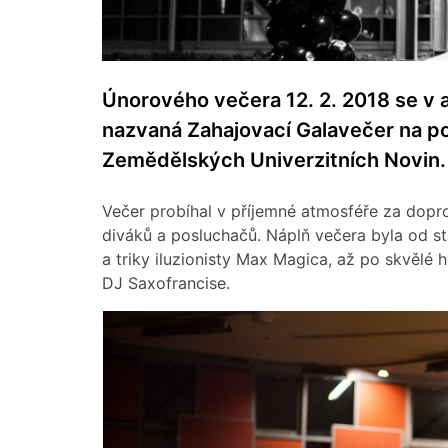
Únorového večera 12. 2. 2018 se v 
nazvaná Zahajovací Galavečer na po
Zemědělských Univerzitních Novin.
Večer probíhal v příjemné atmosféře za dopr
diváků a posluchačů. Náplň večera byla od 
a triky iluzionisty Max Magica, až po skvěl
DJ Saxofrancise.