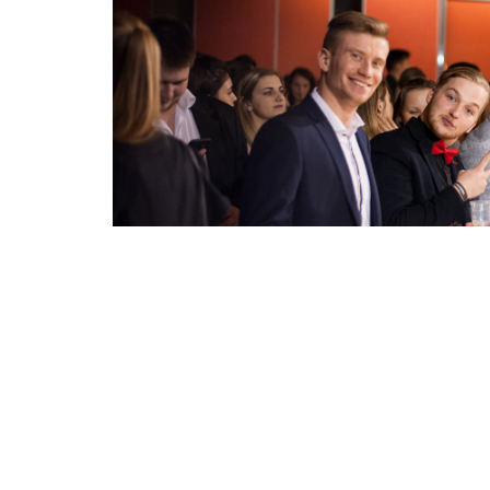
Sérii rozhovorů s námi zahájil pověstný kom
programu ve 20:00 vystoupil a náležitě poba