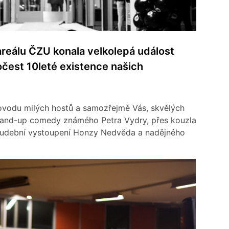
areálu ČZU konala velkolepá událost
čest 10leté existence našich
ovodu milých hostů a samozřejmě Vás, skvělých
stand-up comedy známého Petra Vydry, přes kouzla
é hudební vystoupení Honzy Nedvěda a nadějného