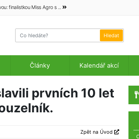
 finalistkou Miss Agro s ...
Články
Kalendář akcí
avili prvních 10 let
kouzelník.
Zpět na Úvod
O