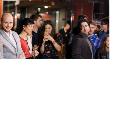
ik
Petr Vydra,
který zároveň i jako první z
vil přítomné publikum.