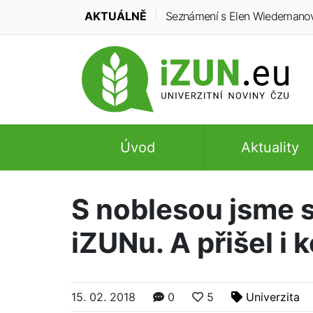
AKTUÁLNĚ
Seznámení s Elen Wiedemanovou:
Úvod
Aktuality
S noblesou jsme sl
iZUNu. A přišel i 
15. 02. 2018
0
5
Univerzita