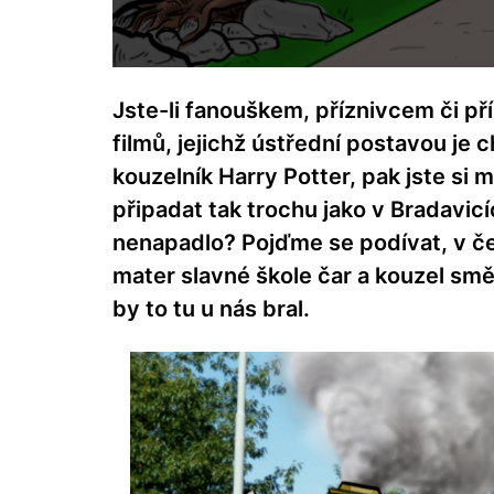
Jste-li fanouškem, příznivcem či př
filmů, jejichž ústřední postavou je 
kouzelník Harry Potter, pak jste si
připadat tak trochu jako v Bradavicí
nenapadlo? Pojďme se podívat, v č
mater slavné škole čar a kouzel smě
by to tu u nás bral.