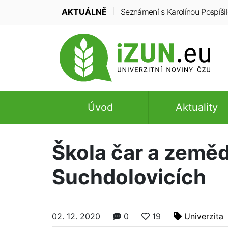
AKTUÁLNĚ
Seznámení s Karolínou Pospíšilo
Úvod
Aktuality
Škola čar a zeměd
Suchdolovicích
02. 12. 2020
0
19
Univerzita