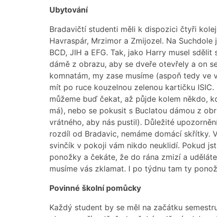
Ubytování
Bradavičtí studenti měli k dispozici čtyři kolej
Havraspár, Mrzimor a Zmijozel. Na Suchdole 
BCD, JIH a EFG. Tak, jako Harry musel sdělit 
dámě z obrazu, aby se dveře otevřely a on s
komnatám, my zase musíme (aspoň tedy ve v
mít po ruce kouzelnou zelenou kartičku ISIC. 
můžeme buď čekat, až půjde kolem někdo, kd
má), nebo se pokusit s Buclatou dámou z ob
vrátného, aby nás pustil). Důležité upozorněn
rozdíl od Bradavic, nemáme domácí skřítky. V
svinčík v pokoji vám nikdo neuklidí. Pokud j
ponožky a čekáte, že do rána zmizí a udělát
musíme vás zklamat. I po týdnu tam ty ponožk
Povinné školní pomůcky
Každý student by se měl na začátku semestru