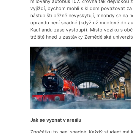
milovaný autobus 107. Zrovna tak dejvickou 
vyjíždí, bychom mohli s klidem považovat za
nástupišti běžně nevyskytují, mnohdy se na ně
opravdu není snadné (když už mudlové do au
Kauflandu zase vystoupí). Místo vozíku s ob
tržiště hned u zastávky Zemědělská univerzit
Jak se vyznat v areálu
Zpočátku to není snadné. Každý student má k