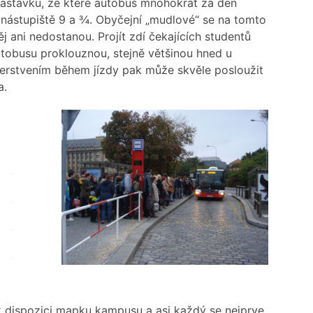
zastávku, ze které autobus mnohokrát za den
 nástupiště 9 a ¾. Obyčejní „mudlové“ se na tomto
j ani nedostanou. Projít zdí čekajících studentů
tobusu proklouznou, stejně většinou hned u
čerstvením během jízdy pak může skvěle posloužit
a.
.
.
.
.
.
 dispozici mapku kampusu a asi každý se nejprve