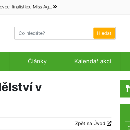
vou: finalistkou Miss Ag...
Články
Kalendář akcí
ělství v
Zpět na Úvod
O