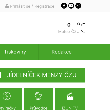
/
Přihlásit se
Registrace
0
Meteo ČZU
Tiskoviny
Redakce
JÍDELNÍČEK MENZY ČZU
tvíračky
Průvodce
iZUN TV