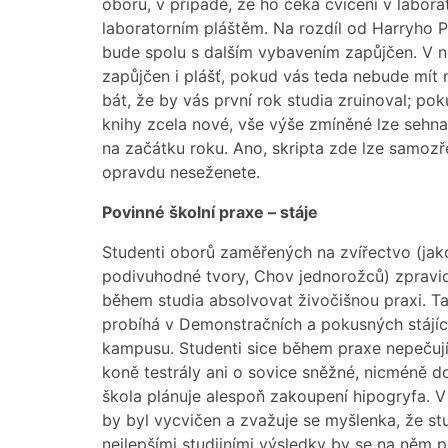
oboru, v případě, že ho čeká cvičení v labora
laboratorním pláštěm. Na rozdíl od Harryho Po
bude spolu s dalším vybavením zapůjčen. V 
zapůjčen i plášť, pokud vás teda nebude mít
bát, že by vás první rok studia zruinoval; po
knihy zcela nové, vše výše zmíněné lze sehna
na začátku roku. Ano, skripta zde lze samozř
opravdu neseženete.
Povinné školní praxe – stáje
Studenti oborů zaměřených na zvířectvo (jak
podivuhodné tvory, Chov jednorožců) zpravi
během studia absolvovat živočišnou praxi. Ta
probíhá v Demonstračních a pokusných stájíc
kampusu. Studenti sice během praxe nepečují
koně testrály ani o sovice sněžné, nicméně 
škola plánuje alespoň zakoupení hipogryfa. V
by byl vycvičen a zvažuje se myšlenka, že st
nejlepšími studijními výsledky by se na něm 