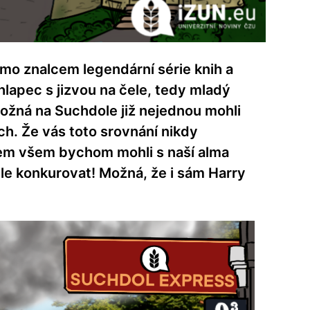
ímo znalcem legendární série knih a
chlapec s jizvou na čele, tedy mladý
 možná na Suchdole již nejednou mohli
ch. Že vás toto srovnání nikdy
em všem bychom mohli s naší alma
le konkurovat! Možná, že i sám Harry