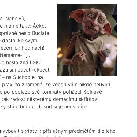
e: Nebelvír,
je máme taky: Áčko,
správné heslo Buclaté
e dostal ke svým
ečerních hodinách)
Nemáme-li ji,
o heslo zná (ISIC
razu smlouvat (ukecat
í – na Suchdole, na
 praxi to znamená, že večeři vám nikdo neuvaří,
ste po podlaze své komnaty poházeli špinavé
e tak radost některému domácímu skřítkovi,
y stále budou, dokud si je neuklidíte.
 vybavit skripty k příslušným předmětům dle jeho