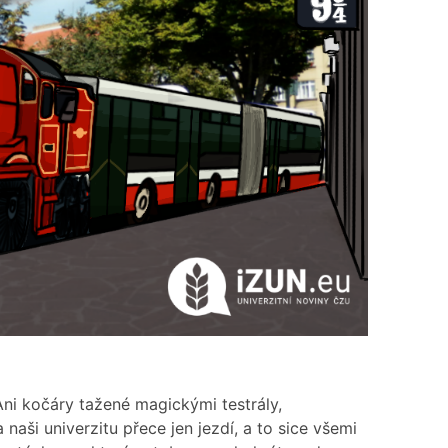
ni kočáry tažené magickými testrály,
naši univerzitu přece jen jezdí, a to sice všemi