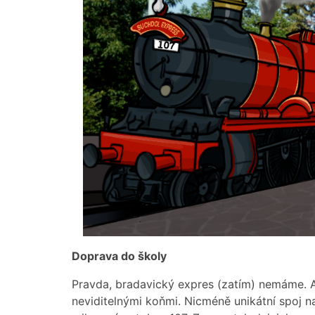
Doprava do školy
Pravda, bradavický expres (zatím) nemáme. A
neviditelnými koňmi. Nicméně unikátní spoj na 