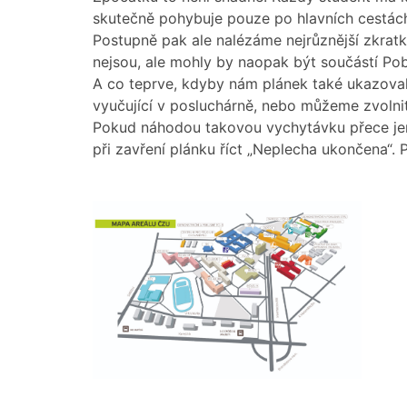
skutečně pohybuje pouze po hlavních cestách
Postupně pak ale nalézáme nejrůznější zkratky
nejsou, ale mohly by naopak být součástí Pob
A co teprve, kdyby nám plánek také ukazoval,
vyučující v posluchárně, nebo můžeme zvolni
Pokud náhodou takovou vychytávku přece jen
při zavření plánku říct „Neplecha ukončena“. 
.
.
.
.
.