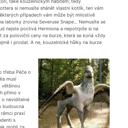
toři, také kouzelnickým hábitem; tedy
ttera si nemusíte shánět vlastní kotlík, ten vám
některých případech vám může být milostivě
 na laborky zrovna Severuse Snape… Nemusíte se
kud nejste poctivá Hermiona a nepotrpíte si na
t za poloviční ceny na burze, která se koná vždy
ejmě i prodat. A ne, kouzelnické hůlky na burze
o třeba Péče o
dla musí
 většinou
h přímo v
 o neviditelné
do budoucna
 rámci praxí
udenti s
pak mohli za