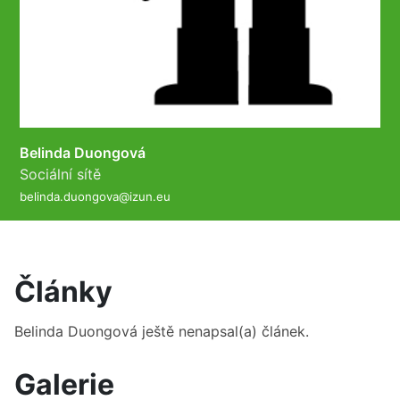
Belinda Duongová
Sociální sítě
belinda.duongova@izun.eu
Články
Belinda Duongová
ještě nenapsal(a) článek.
Galerie