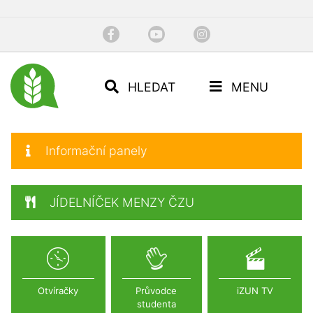
HLEDAT
MENU
Informační panely
JÍDELNÍČEK MENZY ČZU
Otvíračky
Průvodce
iZUN TV
studenta