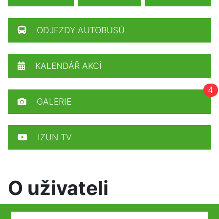
ODJEZDY AUTOBUSŮ
KALENDÁŘ AKCÍ
4
GALERIE
IZUN TV
O uživateli