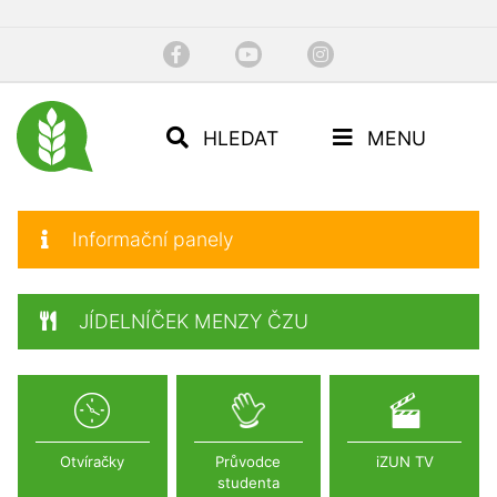
HLEDAT
MENU
Informační panely
JÍDELNÍČEK MENZY ČZU
Otvíračky
Průvodce
iZUN TV
studenta