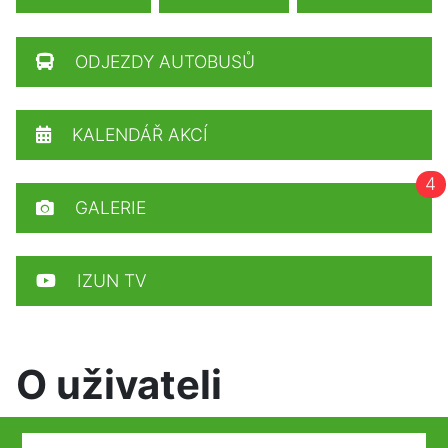
ODJEZDY AUTOBUSŮ
KALENDÁŘ AKCÍ
4
GALERIE
IZUN TV
O uživateli