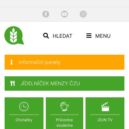
HLEDAT
MENU
Informační panely
JÍDELNÍČEK MENZY ČZU
Otvíračky
Průvodce
iZUN TV
studenta