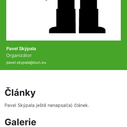
Pavel Skýpala
Organizátor
pavel.skypala@izun.eu
Články
Pavel Skýpala
ještě nenapsal(a) článek.
Galerie