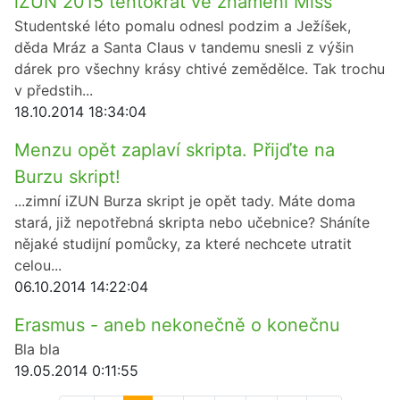
iZUN 2015 tentokrát ve znamení Miss
Studentské léto pomalu odnesl podzim a Ježíšek,
děda Mráz a Santa Claus v tandemu snesli z výšin
dárek pro všechny krásy chtivé zemědělce. Tak trochu
v předstih...
18.10.2014 18:34:04
Menzu opět zaplaví skripta. Přijďte na
Burzu skript!
...zimní iZUN Burza skript je opět tady. Máte doma
stará, již nepotřebná skripta nebo učebnice? Sháníte
nějaké studijní pomůcky, za které nechcete utratit
celou...
06.10.2014 14:22:04
Erasmus - aneb nekonečně o konečnu
Bla bla
19.05.2014 0:11:55