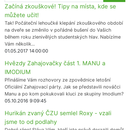
Začíná zkouškové! Tipy na místa, kde se
můžete učit!
Tak! Počáteční lehoučké klepání zkouškového období
na dveře se změnilo v pořádné bušení do Vašich
během roku zlenivělých studentských hlav. Nabízíme
Vám několik...
01.05.2017 14:00:00
Hvězdy Zahajovačky část 1. MANU a
IMODIUM
Přinášíme Vám rozhovory ze zpovědnice letošní
Oficiální Zahajovací párty. Jak se představili nováčci
Manu a po kom pokukovali kluci ze skupiny Imodium?
05.10.2016 9:09:45
Hurikán zvaný ČZU semlel Roxy - vzali
jsme to od podlahy
Dobré ráno! Sláva Vám, kteří jste právě dorazili domů!