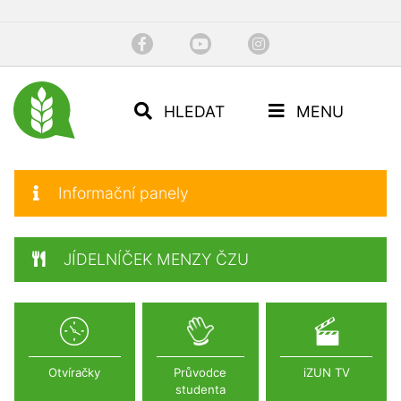
HLEDAT
MENU
Informační panely
JÍDELNÍČEK MENZY ČZU
Otvíračky
Průvodce
iZUN TV
studenta