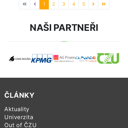
1
2
3
4
5
NAŠI PARTNEŘI
ČLÁNKY
Aktuality
Univerzita
Out of ČZU