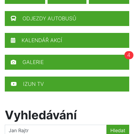
ODJEZDY AUTOBUSŮ
KALENDÁŘ AKCÍ
4
GALERIE
IZUN TV
Vyhledávání
Hledat