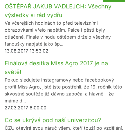
OŠTĚPAŘ JAKUB VADLEJCH: Všechny
výsledky si rád vydřu
Ve včerejších hodinách to před televizními
obrazovkami vřelo napětím. Palce i pěsti byly
otlačené. Finále v hodu oštěpem drželo všechny
fanoušky napjaté jako šp...
13.08.2017 13:53:02
Finálová desítka Miss Agro 2017 je na
světě!
Pokud sledujete instagramový nebo facebookový
profil Miss Agro, jistě jste postřehli, že 19. ročník této
skvostné soutěže již dávno započal a hlavně – že
máme d...
27.03.2017 8:00:00
Co se ukrývá pod naší univerzitou?
ČZU otevírá svou náruč všem, kteří touží po vzdělání,