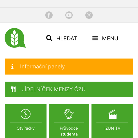
HLEDAT
MENU
Informační panely
JÍDELNÍČEK MENZY ČZU
Otvíračky
Průvodce
iZUN TV
studenta