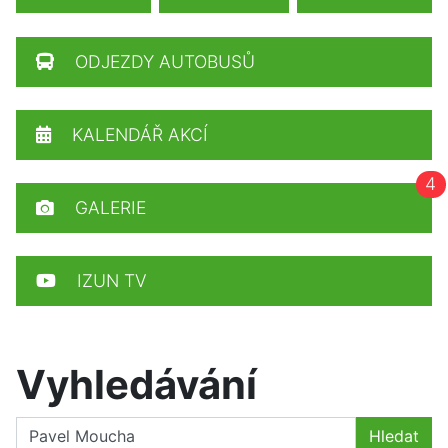
ODJEZDY AUTOBUSŮ
KALENDÁŘ AKCÍ
4
GALERIE
IZUN TV
Vyhledávání
Hledat