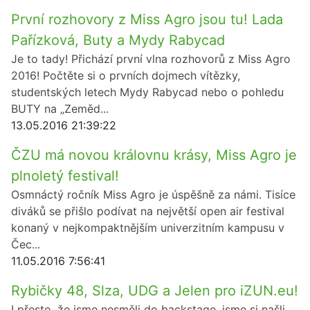
První rozhovory z Miss Agro jsou tu! Lada
Pařízková, Buty a Mydy Rabycad
Je to tady! Přichází první vlna rozhovorů z Miss Agro
2016! Počtěte si o prvních dojmech vítězky,
studentských letech Mydy Rabycad nebo o pohledu
BUTY na „Zeměd...
13.05.2016 21:39:22
ČZU má novou královnu krásy, Miss Agro je
plnoletý festival!
Osmnáctý ročník Miss Agro je úspěšně za námi. Tisíce
diváků se přišlo podívat na největší open air festival
konaný v nejkompaktnějším univerzitním kampusu v
Čec...
11.05.2016 7:56:41
Rybičky 48, Slza, UDG a Jelen pro iZUN.eu!
I přesto, že jsme nesměli do backstage, jsme si našli