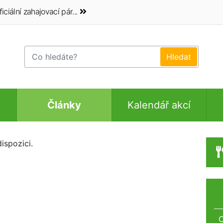
iciální zahajovací pár...
Články
Kalendář akcí
ispozici.
O