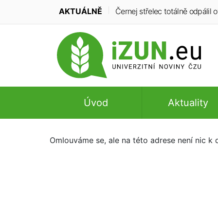
AKTUÁLNĚ
Černej střelec totálně odpálil of
Úvod
Aktuality
Omlouváme se, ale na této adrese není nic k d