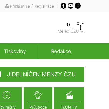
/
Přihlásit se
Registrace
0
Meteo ČZU
Tiskoviny
Redakce
JÍDELNÍČEK MENZY ČZU
tvíračky
Průvodce
iZUN TV