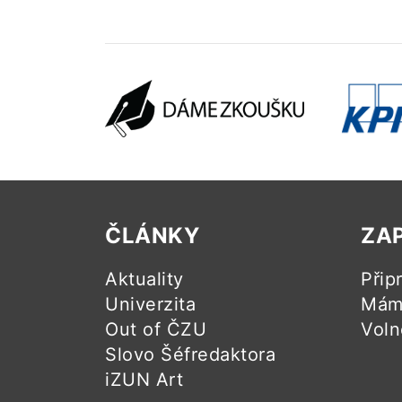
ČLÁNKY
ZA
Aktuality
Přip
Univerzita
Mám 
Out of ČZU
Voln
Slovo Šéfredaktora
iZUN Art