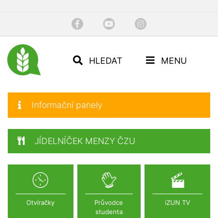
HLEDAT
MENU
Informační panely
JÍDELNÍČEK MENZY ČZU
Otvíračky
Průvodce
iZUN TV
studenta