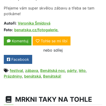
Přejeme vám super skvělou zábavu a třeba se tam
potkáme!
Autoři:
Veronika Šmídová
Foto:
benatska.cz/fotogalerie
,
Komentuj
Tohle se mi líbí
nebo sdílej
Facebook
festival
,
zábava
,
Benátská noc
,
párty
,
léto
,
Prázdniny
,
benátská
,
Benátská!
MRKNI TAKY NA TOHLE