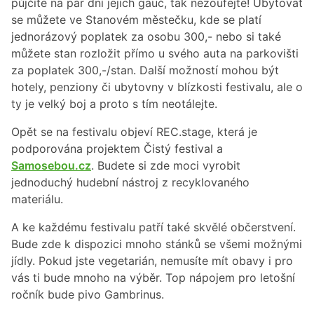
půjčíte na pár dní jejich gauč, tak nezoufejte! Ubytovat
se můžete ve Stanovém městečku, kde se platí
jednorázový poplatek za osobu 300,- nebo si také
můžete stan rozložit přímo u svého auta na parkovišti
za poplatek 300,-/stan. Další možností mohou být
hotely, penziony či ubytovny v blízkosti festivalu, ale o
ty je velký boj a proto s tím neotálejte.
Opět se na festivalu objeví REC.stage, která je
podporována projektem Čistý festival a
Samosebou.cz
. Budete si zde moci vyrobit
jednoduchý hudební nástroj z recyklovaného
materiálu.
A ke každému festivalu patří také skvělé občerstvení.
Bude zde k dispozici mnoho stánků se všemi možnými
jídly. Pokud jste vegetarián, nemusíte mít obavy i pro
vás ti bude mnoho na výběr. Top nápojem pro letošní
ročník bude pivo Gambrinus.