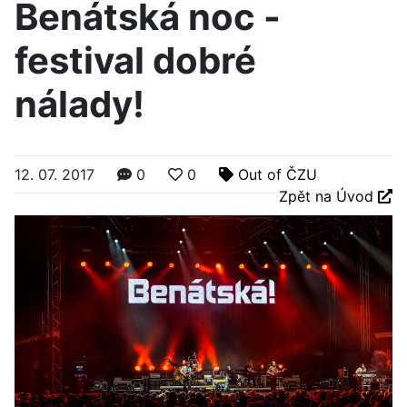
Benátská noc -
festival dobré
nálady!
12. 07. 2017
0
0
Out of ČZU
Zpět na Úvod