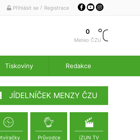
/
Přihlásit se
Registrace
0
Meteo ČZU
Tiskoviny
Redakce
JÍDELNÍČEK MENZY ČZU
tvíračky
Průvodce
iZUN TV