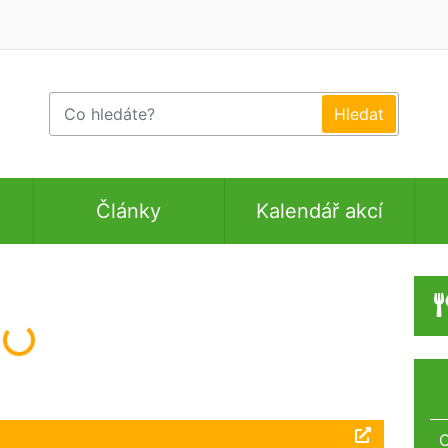
Články
Kalendář akcí
Načítám...
O