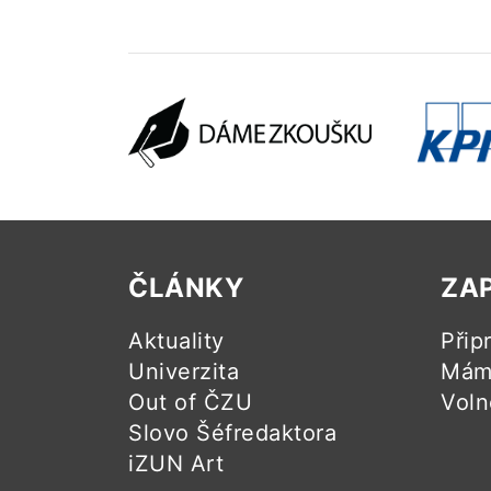
ČLÁNKY
ZA
Aktuality
Přip
Univerzita
Mám 
Out of ČZU
Voln
Slovo Šéfredaktora
iZUN Art