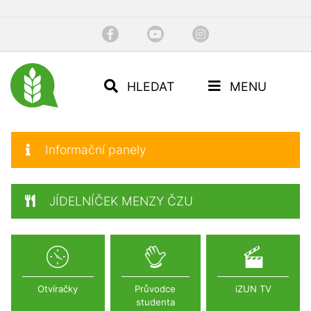
HLEDAT
MENU
Informační panely
JÍDELNÍČEK MENZY ČZU
Otvíračky
Průvodce
iZUN TV
studenta