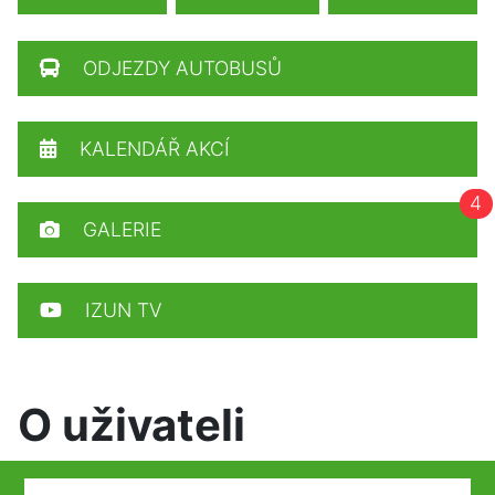
ODJEZDY AUTOBUSŮ
KALENDÁŘ AKCÍ
4
GALERIE
IZUN TV
O uživateli