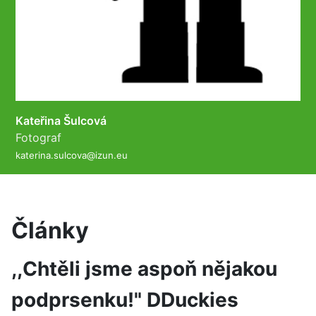
Kateřina Šulcová
Fotograf
katerina.sulcova@izun.eu
Články
,,Chtěli jsme aspoň nějakou
podprsenku!" DDuckies