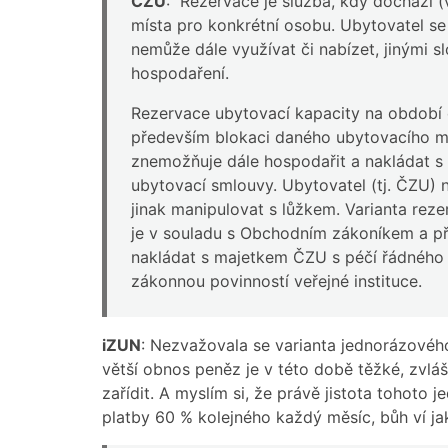
ČZU
: Rezervace je služba, kdy dochází 
místa pro konkrétní osobu. Ubytovatel se
nemůže dále využívat či nabízet, jinými sl
hospodaření.
Rezervace ubytovací kapacity na období 
především blokaci daného ubytovacího mí
znemožňuje dále hospodařit a nakládat s
ubytovací smlouvy. Ubytovatel (tj. ČZU
jinak manipulovat s lůžkem. Varianta reze
je v souladu s Obchodním zákoníkem a p
nakládat s majetkem ČZU s péčí řádného
zákonnou povinností veřejné instituce.
iZUN
: Nezvažovala se varianta jednorázovéh
větší obnos peněz je v této době těžké, zvláš
zařídit. A myslím si, že právě jistota tohoto j
platby 60 % kolejného každý měsíc, bůh ví j