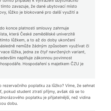
(v tomto případě) k vyhrazení ubytovacího
 tímto zavazuje, že dané ubytovací místo
ovy, lůžko je blokované pro další využití a
do konce platnosti smlouvy zahrnuje
sta, která České zemědělské univerzitě
 tímto lůžkem, a to až do doby ukončení
) následně nemůže žádným způsobem využívat či
rvace lůžka, jedna ze čtyř navržených variant,
ředevším naplňuje zákonnou povinnost
 hospodáře. Hospodaření s majetkem ČZU je
o rezervačního poplatku za lůžko? Víme, že sehnat
ť, pokud student ztratí příjmy, avšak dá se to
ednorázového poplatku je přijatelnější, než vidina
akou dobu.