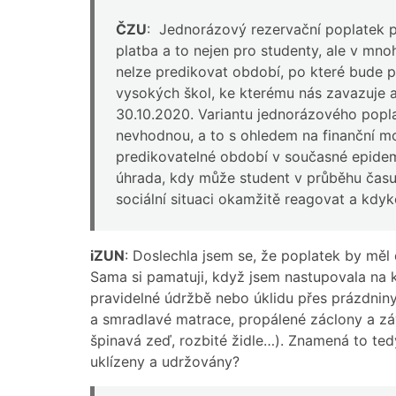
ČZU
: Jednorázový rezervační poplatek 
platba a to nejen pro studenty, ale v mno
nelze predikovat období, po které bude pl
vysokých škol, ke kterému nás zavazuje ak
30.10.2020. Variantu jednorázového popl
nevhodnou, a to s ohledem na finanční m
predikovatelné období v současné epidemi
úhrada, kdy může student v průběhu času 
sociální situaci okamžitě reagovat a kdy
iZUN
: Doslechla jsem se, že poplatek by měl
Sama si pamatuji, když jsem nastupovala na k
pravidelné údržbě nebo úklidu přes prázdniny
a smradlavé matrace, propálené záclony a zá
špinavá zeď, rozbité židle…). Znamená to ted
uklízeny a udržovány?