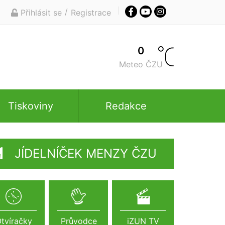
/
Přihlásit se
Registrace
0
Meteo ČZU
Tiskoviny
Redakce
JÍDELNÍČEK MENZY ČZU
tvíračky
Průvodce
iZUN TV