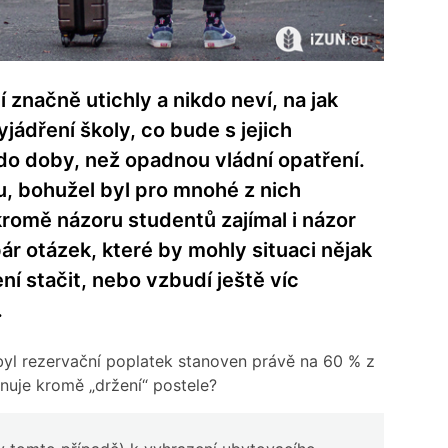
 značně utichly a nikdo neví, na jak
yjádření školy, co bude s jejich
 do doby, než opadnou vládní opatření.
u, bohužel byl pro mnohé z nich
kromě názoru studentů zajímal i názor
pár otázek, které by mohly situaci nějak
ní stačit, nebo vzbudí ještě víc
.
 byl rezervační poplatek stanoven právě na 60 % z
nuje kromě „držení“ postele?