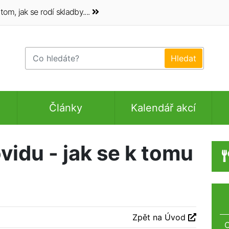
om, jak se rodí skladby....
Články
Kalendář akcí
vidu - jak se k tomu
Zpět na Úvod
O