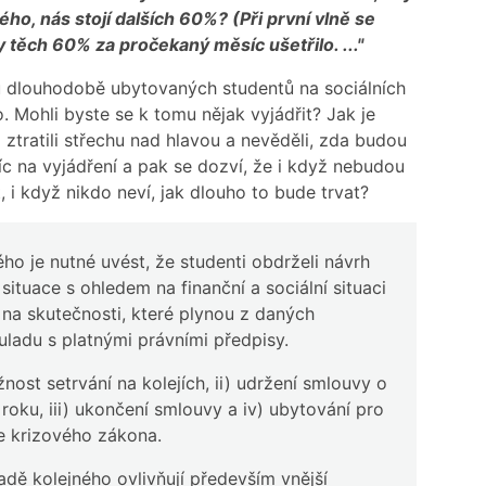
ho, nás stojí dalších 60%? (Při první vlně se
 by těch 60% za pročekaný měsíc ušetřilo. ..."
ů dlouhodobě ubytovaných studentů na sociálních
o. Mohli byste se k tomu nějak vyjádřit? Jak je
 ztratili střechu nad hlavou a nevěděli, zda budou
c na vyjádření a pak se dozví, že i když nebudou
it, i když nikdo neví, jak dlouho to bude trvat?
ho je nutné uvést, že studenti obdrželi návrh
 situace s ohledem na finanční a sociální situaci
 na skutečnosti, které plynou z daných
ouladu s platnými právními předpisy.
nost setrvání na kolejích, ii) udržení smlouvy o
oku, iii) ukončení smlouvy a iv) ubytování pro
e krizového zákona.
dě kolejného ovlivňují především vnější