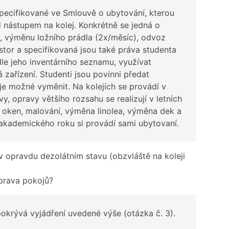
specifikované ve Smlouvě o ubytování, kterou
d nástupem na kolej. Konkrétně se jedná o
y, výměnu ložního prádla (2x/měsíc), odvoz
tor a specifikovaná jsou také práva studenta
dle jeho inventárního seznamu, využívat
zařízení. Studenti jsou povinni předat
je možné vyměnit. Na kolejích se provádí v
 opravy většího rozsahu se realizují v letních
í oken, malování, výměna linolea, výměna dek a
u akademického roku si provádí sami ubytovaní.
 v opravdu dezolátním stavu (obzvláště na koleji
prava pokojů?
okrývá vyjádření uvedené výše (otázka č. 3).