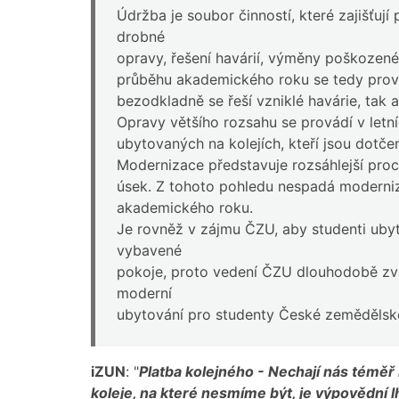
Údržba je soubor činností, které zajišťuj
drobné
opravy, řešení havárií, výměny poškozené
průběhu akademického roku se tedy prov
bezodkladně se řeší vzniklé havárie, tak
Opravy většího rozsahu se provádí v letn
ubytovaných na kolejích, kteří jsou dotčen
Modernizace představuje rozsáhlejší proc
úsek. Z tohoto pohledu nespadá moderniz
akademického roku.
Je rovněž v zájmu ČZU, aby studenti uby
vybavené
pokoje, proto vedení ČZU dlouhodobě zvažu
moderní
ubytování pro studenty České zemědělské
iZUN
: "
Platba kolejného -
Nechají nás téměř 
koleje, na které nesmíme být, je výpovědní 