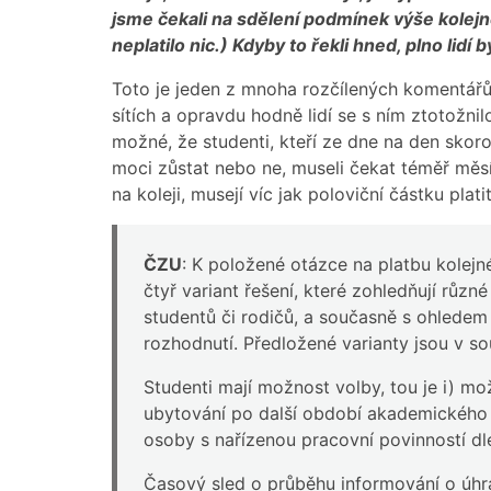
jsme čekali na sdělení podmínek výše kolejné
neplatilo nic.) Kdyby to řekli hned, plno lidí
Toto je jeden z mnoha rozčílených komentář
sítích a opravdu hodně lidí se s ním ztotožnil
možné, že studenti, kteří ze dne na den skoro
moci zůstat nebo ne, museli čekat téměř měsí
na koleji, musejí víc jak poloviční částku plat
ČZU
: K položené otázce na platbu kolejné
čtyř variant řešení, které zohledňují různé
studentů či rodičů, a současně s ohledem
rozhodnutí. Předložené varianty jsou v s
Studenti mají možnost volby, tou je i) mož
ubytování po další období akademického r
osoby s nařízenou pracovní povinností dl
Časový sled o průběhu informování o úhra