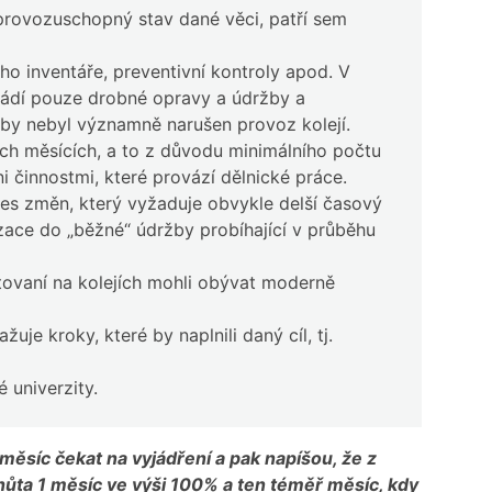
í provozuschopný stav dané věci, patří sem
ho inventáře, preventivní kontroly apod. V
ádí pouze drobné opravy a údržby a
 aby nebyl významně narušen provoz kolejí.
ích měsících, a to z důvodu minimálního počtu
i činnostmi, které provází dělnické práce.
es změn, který vyžaduje obvykle delší časový
ace do „běžné“ údržby probíhající v průběhu
tovaní na kolejích mohli obývat moderně
je kroky, které by naplnili daný cíl, tj.
 univerzity.
měsíc čekat na vyjádření a pak napíšou, že z
lhůta 1 měsíc ve výši 100% a ten téměř měsíc, kdy