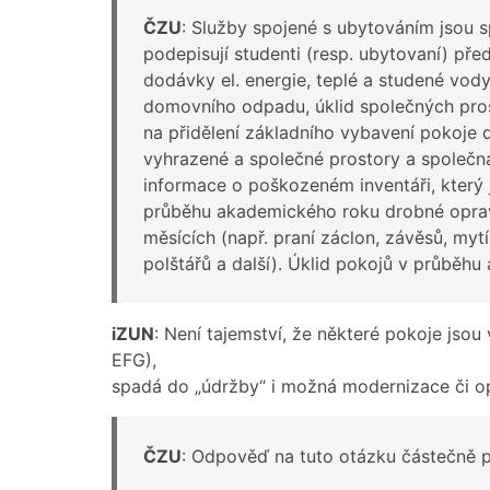
ČZU
: Služby spojené s ubytováním jsou 
podepisují studenti (resp. ubytovaní) pře
dodávky el. energie, teplé a studené vod
domovního odpadu, úklid společných pros
na přidělení základního vybavení pokoje 
vyhrazené a společné prostory a společná 
informace o poškozeném inventáři, který 
průběhu akademického roku drobné opravy,
měsících (např. praní záclon, závěsů, myt
polštářů a další). Úklid pokojů v průběh
iZUN
: Není tajemství, že některé pokoje jsou
EFG),
spadá do „údržby“ i možná modernizace či o
ČZU
: Odpověď na tuto otázku částečně p