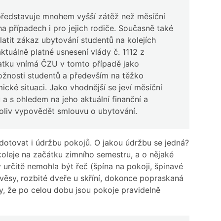
představuje mnohem vyšší zátěž než měsíční
ha případech i pro jejich rodiče. Současně také
atit zákaz ubytování studentů na kolejích
tuálně platné usnesení vlády č. 1112 z
atku vnímá ČZU v tomto případě jako
ožnosti studentů a především na těžko
cké situaci. Jako vhodnější se jeví měsíční
a s ohledem na jeho aktuální finanční a
koliv vypovědět smlouvu o ubytování.
 dotovat i údržbu pokojů. O jakou údržbu se jedná?
oleje na začátku zimního semestru, a o nějaké
 určitě nemohla být řeč (špína na pokoji, špinavé
věsy, rozbité dveře u skříní, dokonce popraskaná
y, že po celou dobu jsou pokoje pravidelně