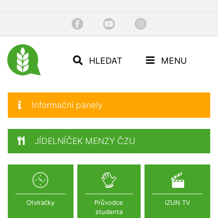
HLEDAT
MENU
Informační panely
JÍDELNÍČEK MENZY ČZU
Otvíračky
Průvodce
iZUN TV
studenta