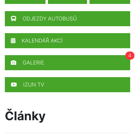
ODJEZDY AUTOBUSŮ
KALENDÁŘ AKCÍ
4
GALERIE
IZUN TV
Články