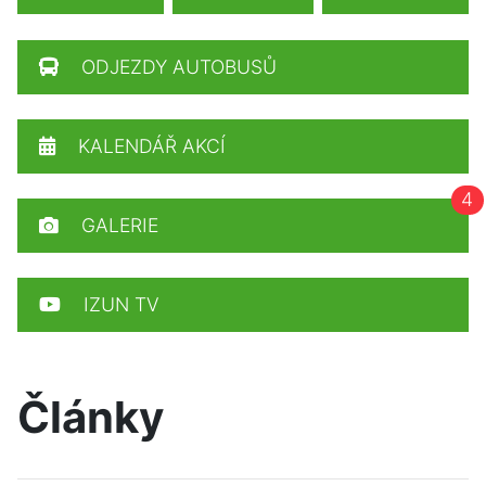
ODJEZDY AUTOBUSŮ
KALENDÁŘ AKCÍ
4
GALERIE
IZUN TV
Články