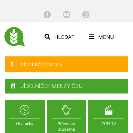
HLEDAT
MENU
Informační panely
JÍDELNÍČEK MENZY ČZU
Otvíračky
Průvodce
iZUN TV
studenta