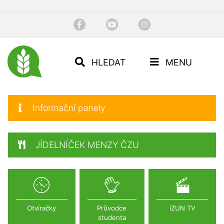
HLEDAT
MENU
Informační panely
JÍDELNÍČEK MENZY ČZU
Otvíračky
Průvodce
iZUN TV
studenta