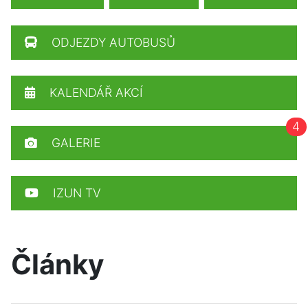
ODJEZDY AUTOBUSŮ
KALENDÁŘ AKCÍ
4
GALERIE
IZUN TV
Články