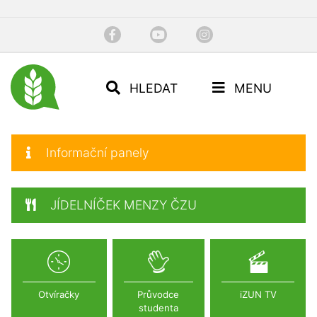
HLEDAT
MENU
Informační panely
JÍDELNÍČEK MENZY ČZU
Otvíračky
Průvodce
iZUN TV
studenta