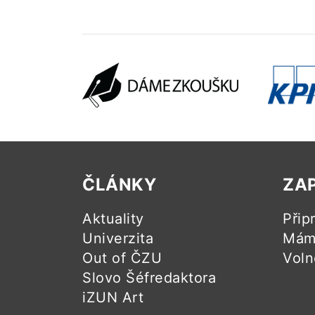
ČLÁNKY
ZA
Aktuality
Přip
Univerzita
Mám 
Out of ČZU
Voln
Slovo Šéfredaktora
iZUN Art