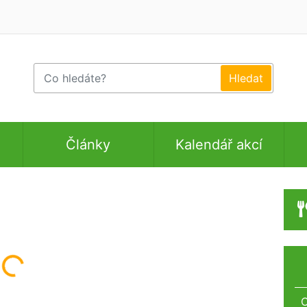
Články
Kalendář akcí
ám...
O