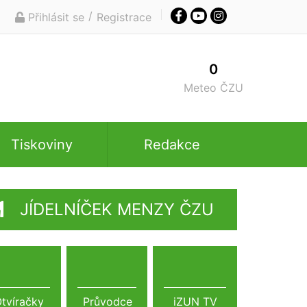
/
Přihlásit se
Registrace
0
Meteo ČZU
Tiskoviny
Redakce
JÍDELNÍČEK MENZY ČZU
tvíračky
Průvodce
iZUN TV