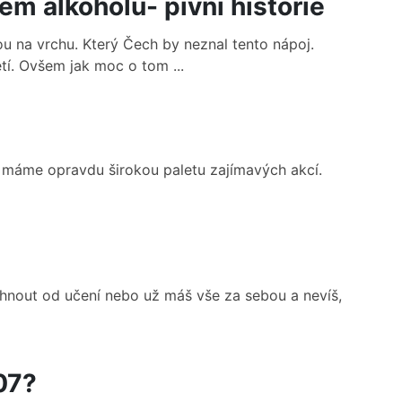
m alkoholu- pivní historie
u na vrchu. Který Čech by neznal tento nápoj.
etí. Ovšem jak moc o tom ...
e máme opravdu širokou paletu zajímavých akcí.
hnout od učení nebo už máš vše za sebou a nevíš,
07?