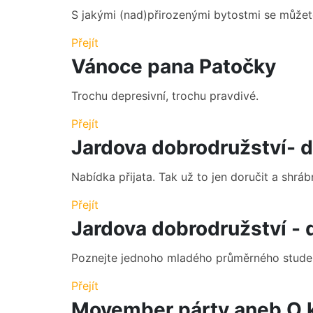
S jakými (nad)přirozenými bytostmi se může
Přejít
Vánoce pana Patočky
Trochu depresivní, trochu pravdivé.
Přejít
Jardova dobrodružství- dí
Nabídka přijata. Tak už to jen doručit a shr
Přejít
Jardova dobrodružství - dí
Poznejte jednoho mladého průměrného studen
Přejít
Movember párty aneb O k