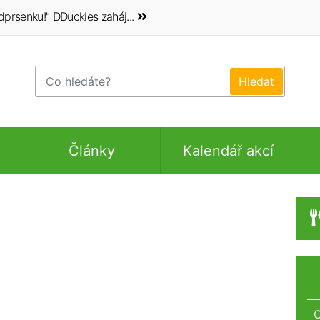
dprsenku!" DDuckies zaháj...
Články
Kalendář akcí
O