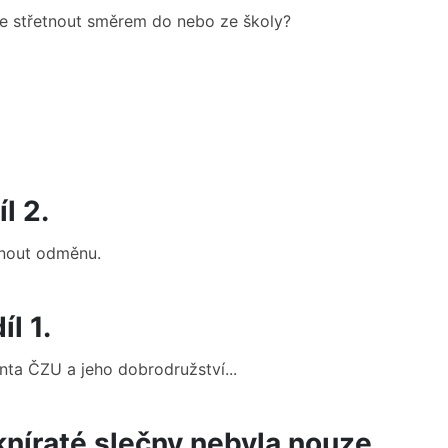
te střetnout směrem do nebo ze školy?
l 2.
ábnout odměnu.
l 1.
ta ČZU a jeho dobrodružství...
níraté slečny nebyla nouze