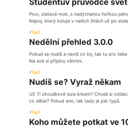
Studentův průvodce světe
Pivo, zlatavá mok, s nadýchanou hořkou pěno
Nápoj, který koluje v našich žilách už po stal
Přejít
Nedělní přehled 3.0.0
Pokud se nudíš a nevíš co by, tak tu pro teb
Na své si přijdou všichni.
Přejít
Nudíš se? Vyraž někam
Už Ti zkouškové leze krkem? Chceš si oddec
co dělat? Pokud ano, tak tady je pár typů.
Přejít
Koho můžete potkat ve 1