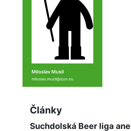
Miloslav Musil
miloslav.musil@izun.eu
Články
Suchdolská Beer liga ane