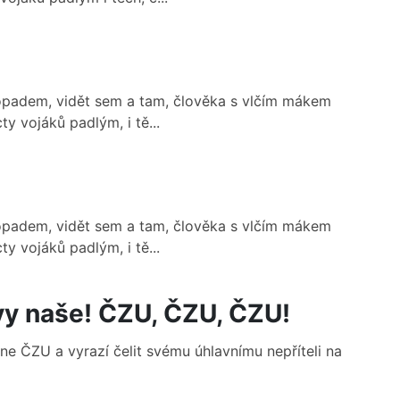
stopadem, vidět sem a tam, člověka s vlčím mákem
y vojáků padlým, i tě...
stopadem, vidět sem a tam, člověka s vlčím mákem
y vojáků padlým, i tě...
rvy naše! ČZU, ČZU, ČZU!
ne ČZU a vyrazí čelit svému úhlavnímu nepříteli na