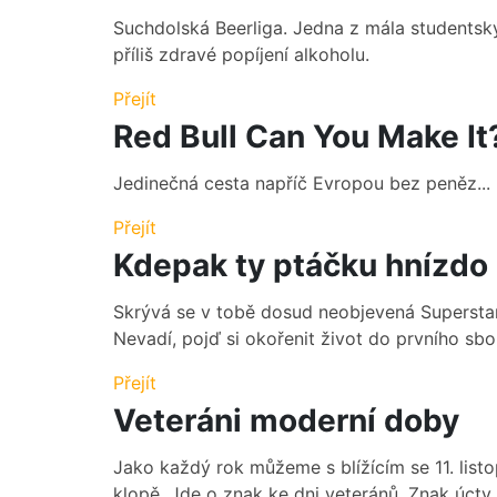
Suchdolská Beerliga. Jedna z mála studentsk
příliš zdravé popíjení alkoholu.
Přejít
Red Bull Can You Make It
Jedinečná cesta napříč Evropou bez peněz...
Přejít
Kdepak ty ptáčku hnízdo
Skrývá se v tobě dosud neobjevená Superstar?
Nevadí, pojď si okořenit život do prvního sb
Přejít
Veteráni moderní doby
Jako každý rok můžeme s blížícím se 11. lis
klopě. Jde o znak ke dni veteránů. Znak úcty v