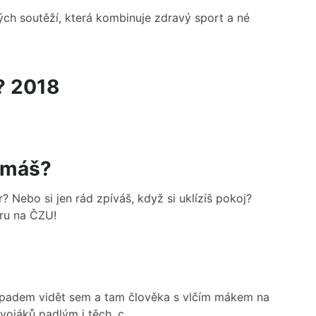
ých soutěží, která kombinuje zdravý sport a né
? 2018
 máš?
 Nebo si jen rád zpíváš, když si uklízíš pokoj?
oru na ČZU!
topadem vidět sem a tam člověka s vlčím mákem na
ojáků padlým i těch, c...