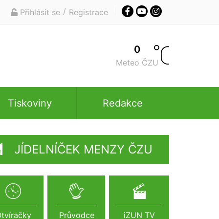
/
Přihlásit se
Registrace
0
Meteo ČZU
Tiskoviny
Redakce
JÍDELNÍČEK MENZY ČZU
tvíračky
Průvodce
iZUN TV