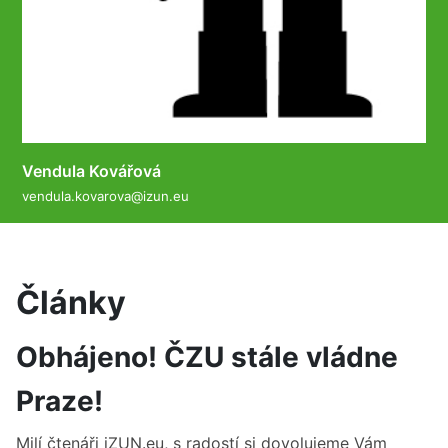
Vendula Kovářová
vendula.kovarova@izun.eu
Články
Obhájeno! ČZU stále vládne
Praze!
Milí čtenáři iZUN.eu, s radostí si dovolujeme Vám