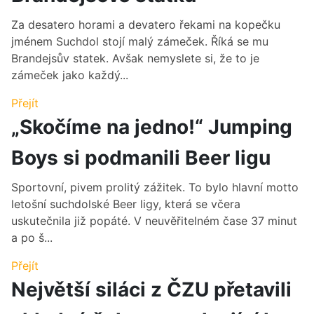
Za desatero horami a devatero řekami na kopečku
jménem Suchdol stojí malý zámeček. Říká se mu
Brandejsův statek. Avšak nemyslete si, že to je
zámeček jako každý...
Přejít
„Skočíme na jedno!“ Jumping
Boys si podmanili Beer ligu
Sportovní, pivem prolitý zážitek. To bylo hlavní motto
letošní suchdolské Beer ligy, která se včera
uskutečnila již popáté. V neuvěřitelném čase 37 minut
a po š...
Přejít
Největší siláci z ČZU přetavili