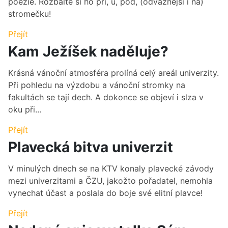
poezie. Rozbalte si ho při, u, pod, (odvážnější i na)
stromečku!
Přejít
Kam Ježíšek naděluje?
Krásná vánoční atmosféra prolíná celý areál univerzity.
Při pohledu na výzdobu a vánoční stromky na
fakultách se tají dech. A dokonce se objeví i slza v
oku při...
Přejít
Plavecká bitva univerzit
V minulých dnech se na KTV konaly plavecké závody
mezi univerzitami a ČZU, jakožto pořadatel, nemohla
vynechat účast a poslala do boje své elitní plavce!
Přejít