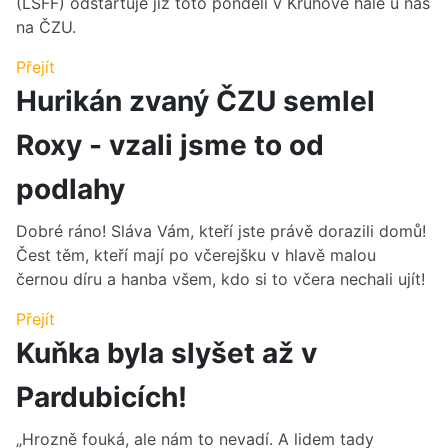
(LSFF) odstartuje již toto pondělí v Kruhové hale u nás
na ČZU.
Přejít
Hurikán zvaný ČZU semlel
Roxy - vzali jsme to od
podlahy
Dobré ráno! Sláva Vám, kteří jste právě dorazili domů!
Čest těm, kteří mají po včerejšku v hlavě malou
černou díru a hanba všem, kdo si to včera nechali ujít!
Přejít
Kuňka byla slyšet až v
Pardubicích!
„Hrozně fouká, ale nám to nevadí. A lidem tady