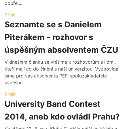
dobře,...
Přejít
Seznamte se s Danielem
Piterákem - rozhovor s
úspěšným absolventem ČZU
V dnešním článku se vrátíme k rozhovorům s lidmi,
kteří mají co do činění s naší univerzitou. Vyzpovídali
jsme pro vás absolventa PEF, spoluzakladatele
úspěšné ...
Přejít
University Band Contest
2014, aneb kdo ovládl Prahu?
Ve středu 12. 3. se v Klubu C udála další velká bitva -