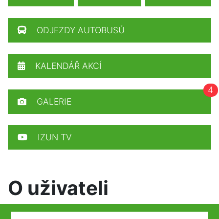
ODJEZDY AUTOBUSŮ
KALENDÁŘ AKCÍ
4
GALERIE
IZUN TV
O uživateli