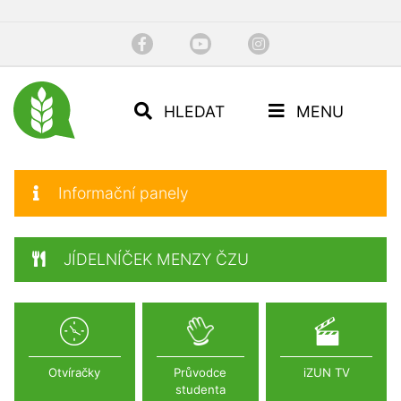
HLEDAT
MENU
Informační panely
JÍDELNÍČEK MENZY ČZU
Otvíračky
Průvodce
iZUN TV
studenta