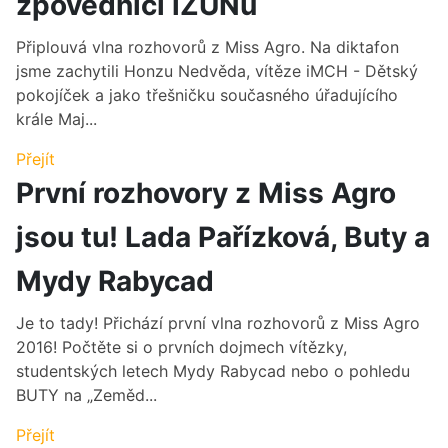
zpovědnici iZUNu
Připlouvá vlna rozhovorů z Miss Agro. Na diktafon
jsme zachytili Honzu Nedvěda, vítěze iMCH - Dětský
pokojíček a jako třešničku současného úřadujícího
krále Maj...
Přejít
První rozhovory z Miss Agro
jsou tu! Lada Pařízková, Buty a
Mydy Rabycad
Je to tady! Přichází první vlna rozhovorů z Miss Agro
2016! Počtěte si o prvních dojmech vítězky,
studentských letech Mydy Rabycad nebo o pohledu
BUTY na „Zeměd...
Přejít