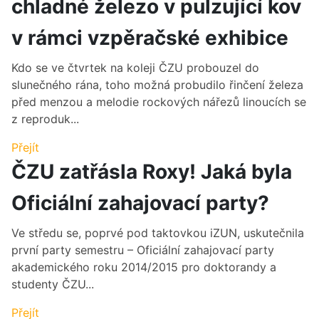
chladné železo v pulzující kov
v rámci vzpěračské exhibice
Kdo se ve čtvrtek na koleji ČZU probouzel do
slunečného rána, toho možná probudilo řinčení železa
před menzou a melodie rockových nářezů linoucích se
z reproduk...
Přejít
ČZU zatřásla Roxy! Jaká byla
Oficiální zahajovací party?
Ve středu se, poprvé pod taktovkou iZUN, uskutečnila
první party semestru – Oficiální zahajovací party
akademického roku 2014/2015 pro doktorandy a
studenty ČZU...
Přejít