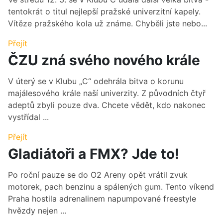
tentokrát o titul nejlepší pražské univerzitní kapely.
Vítěze pražského kola už známe. Chyběli jste nebo...
Přejít
ČZU zná svého nového krále
V úterý se v Klubu „C“ odehrála bitva o korunu
majálesového krále naší univerzity. Z původních čtyř
adeptů zbyli pouze dva. Chcete vědět, kdo nakonec
vystřídal ...
Přejít
Gladiátoři a FMX? Jde to!
Po roční pauze se do O2 Areny opět vrátil zvuk
motorek, pach benzinu a spálených gum. Tento víkend
Praha hostila adrenalinem napumpované freestyle
hvězdy nejen ...